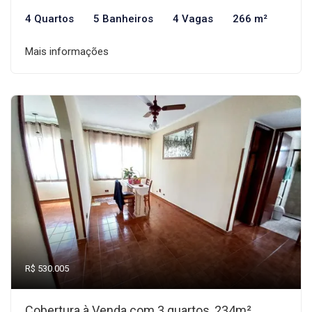
4 Quartos
5 Banheiros
4 Vagas
266 m²
Mais informações
R$ 530.005
Cobertura à Venda com 3 quartos, 234m²