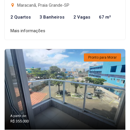
Maracanã, Praia Grande-SP
2 Quartos
3 Banheiros
2 Vagas
67 m²
Mais informações
Pronto para Morar
A partir de:
R$ 355.000