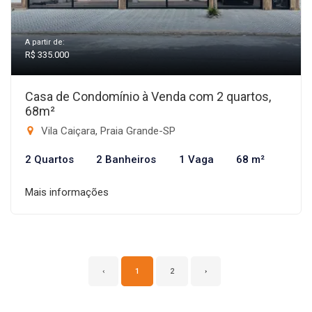
A partir de:
R$ 335.000
Casa de Condomínio à Venda com 2 quartos,
68m²
Vila Caiçara, Praia Grande-SP
2 Quartos
2 Banheiros
1 Vaga
68 m²
Mais informações
‹
1
2
›