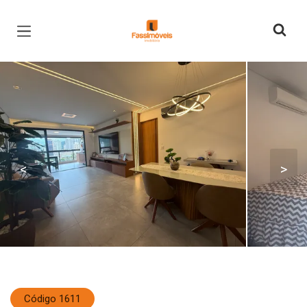
Página inicial
<
>
Código 1611