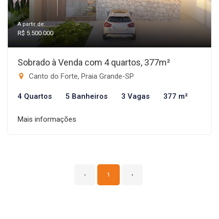
A partir de:
R$ 5.500.000
Sobrado à Venda com 4 quartos, 377m²
Canto do Forte, Praia Grande-SP
4 Quartos
5 Banheiros
3 Vagas
377 m²
Mais informações
‹
1
›