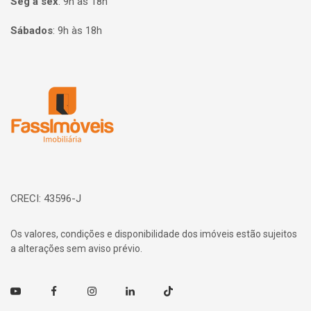
Seg à sex
:
9h às 18h
Sábados
:
9h às 18h
Página inicial
CRECI: 43596-J
Os valores, condições e disponibilidade dos imóveis estão sujeitos
a alterações sem aviso prévio.
Youtube
Facebook
Instagram
Linkedin
TikTok