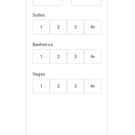
Suítes
1
2
3
4+
Banheiros
1
2
3
4+
Vagas
1
2
3
4+