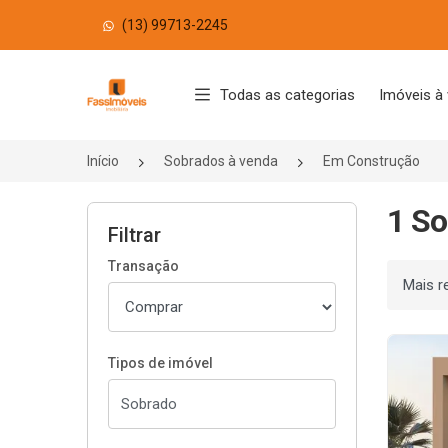
(13) 99713-2245
Página inicial
Todas as categorias
Imóveis à
Início
Sobrados à venda
Em Construção
1 So
Filtrar
Transação
Ordenar
Tipos de imóvel