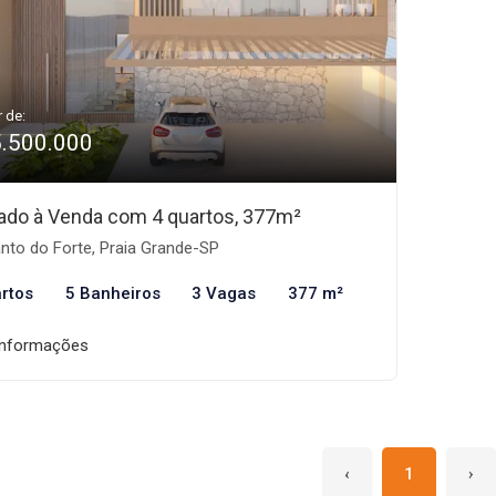
r de:
5.500.000
ado à Venda com 4 quartos, 377m²
nto do Forte, Praia Grande-SP
rtos
5 Banheiros
3 Vagas
377 m²
informações
‹
1
›