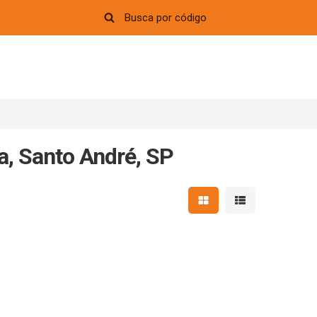
a, Santo André, SP
Mostrar resultados em 
Mostrar resultad