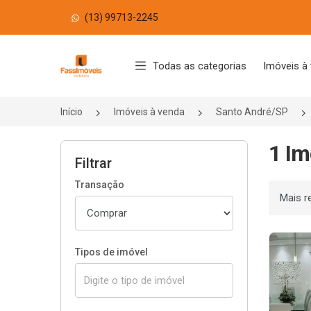
(13) 99713-2245
Página inicial
Todas as categorias
Imóveis à
Início
Imóveis à venda
Santo André/SP
1 Im
Filtrar
Transação
Ordenar
Tipos de imóvel