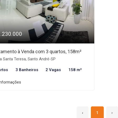
1.230.000
tamento à Venda com 3 quartos, 158m²
la Santa Teresa, Santo André-SP
rtos
3 Banheiros
2 Vagas
158 m²
informações
‹
1
›