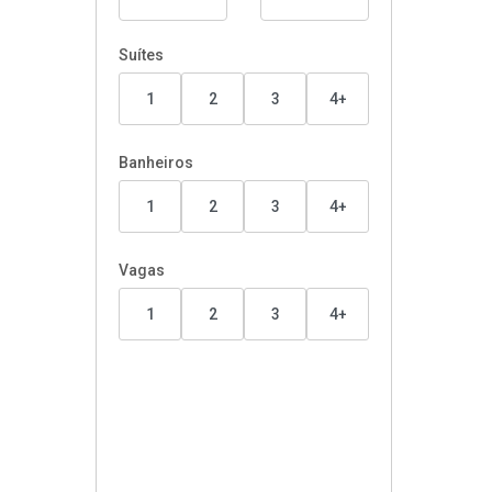
Suítes
1
2
3
4+
Banheiros
1
2
3
4+
Vagas
1
2
3
4+