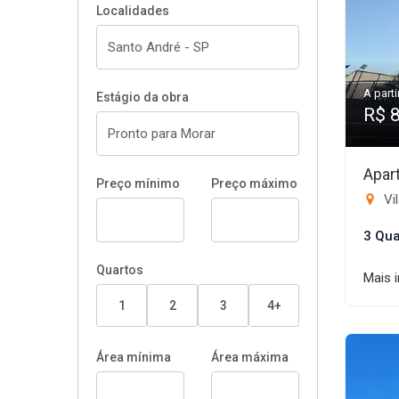
Localidades
A parti
Estágio da obra
R$ 
Apar
Preço mínimo
Preço máximo
Vi
3 Qua
Quartos
Mais 
1
2
3
4+
Área mínima
Área máxima