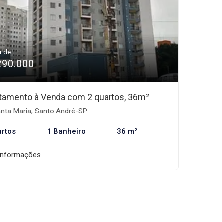
r de:
290.000
tamento à Venda com 2 quartos, 36m²
nta Maria, Santo André-SP
artos
1 Banheiro
36 m²
informações