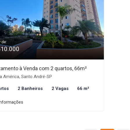
r de:
510.000
tamento à Venda com 2 quartos, 66m²
la América, Santo André-SP
rtos
2 Banheiros
2 Vagas
66 m²
informações