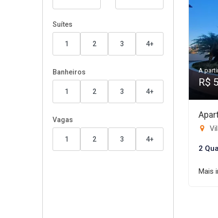
Suítes
1
2
3
4+
A parti
Banheiros
R$ 
1
2
3
4+
Apar
Vagas
Vi
1
2
3
4+
2 Qua
Mais 