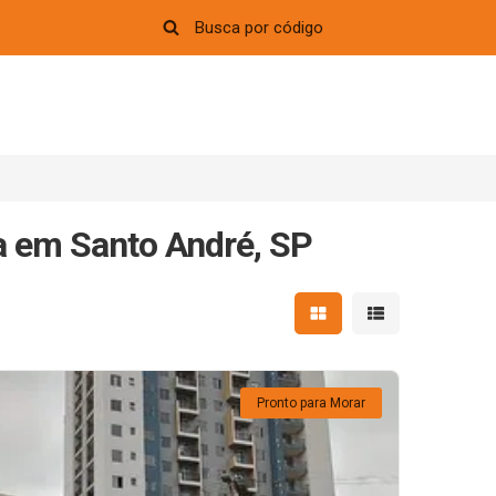
a em Santo André, SP
Mostrar resultados em 
Mostrar resultad
Pronto para Morar