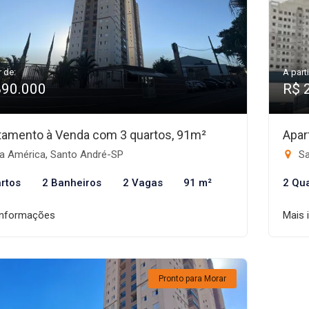
r de:
A parti
890.000
R$ 
tamento à Venda com 3 quartos, 91m²
Apar
la América, Santo André-SP
Sa
rtos
2 Banheiros
2 Vagas
91 m²
2 Qu
informações
Mais 
Pronto para Morar