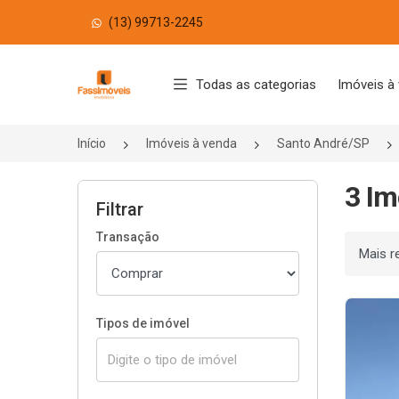
(13) 99713-2245
Página inicial
Todas as categorias
Imóveis à
Início
Imóveis à venda
Santo André/SP
3 Im
Filtrar
Transação
Ordenar
Tipos de imóvel