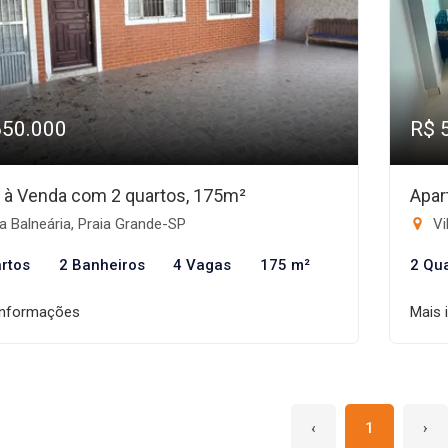
650.000
R$ 
 à Venda com 2 quartos, 175m²
Apar
a Balneária, Praia Grande-SP
Vi
rtos
2 Banheiros
4 Vagas
175 m²
2 Qu
informações
Mais 
‹
1
›