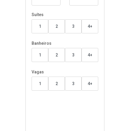
Suítes
1
2
3
4+
Banheiros
1
2
3
4+
Vagas
1
2
3
4+