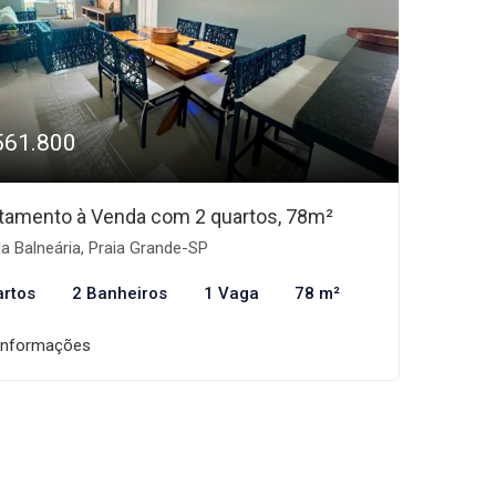
561.800
tamento à Venda com 2 quartos, 78m²
la Balneária, Praia Grande-SP
artos
2 Banheiros
1 Vaga
78 m²
informações