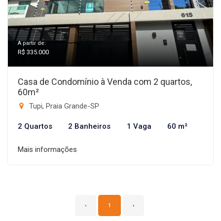
A partir de:
R$ 335.000
Casa de Condomínio à Venda com 2 quartos,
60m²
Tupi, Praia Grande-SP
2 Quartos
2 Banheiros
1 Vaga
60 m²
Mais informações
‹
1
›