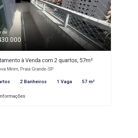
r de:
430.000
tamento à Venda com 2 quartos, 57m²
va Mirim, Praia Grande-SP
artos
2 Banheiros
1 Vaga
57 m²
informações