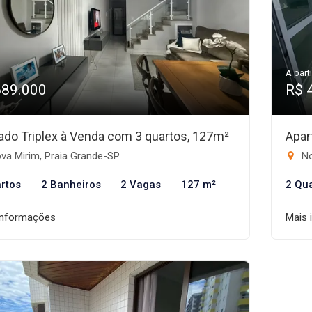
A parti
689.000
R$ 
ado Triplex à Venda com 3 quartos, 127m²
Apar
va Mirim, Praia Grande-SP
No
rtos
2 Banheiros
2 Vagas
127 m²
2 Qu
informações
Mais 