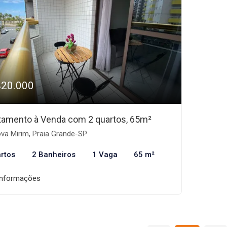
420.000
tamento à Venda com 2 quartos, 65m²
va Mirim, Praia Grande-SP
rtos
2 Banheiros
1 Vaga
65 m²
informações