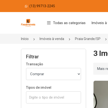
(13) 99713-2245
Página inicial
Todas as categorias
Imóveis à
Início
Imóveis à venda
Praia Grande/SP
3 Im
Filtrar
Transação
Ordenar
Tipos de imóvel