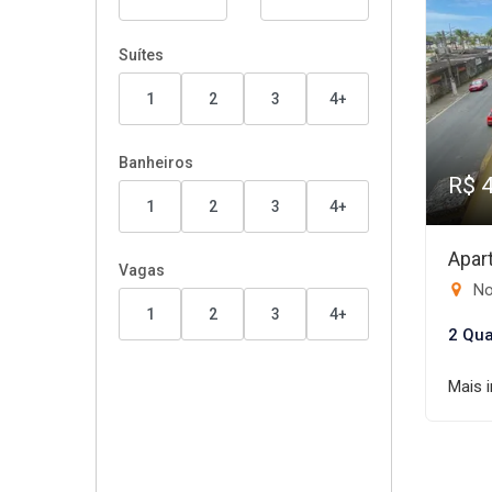
Suítes
1
2
3
4+
Banheiros
R$ 
1
2
3
4+
Apar
Vagas
No
1
2
3
4+
2 Qua
Mais 