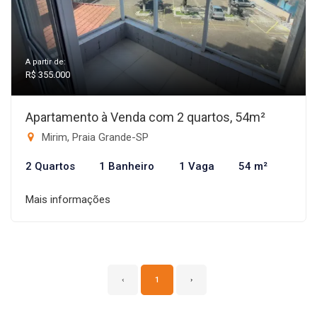
A partir de:
R$ 355.000
Apartamento à Venda com 2 quartos, 54m²
Mirim, Praia Grande-SP
2 Quartos
1 Banheiro
1 Vaga
54 m²
Mais informações
‹
1
›