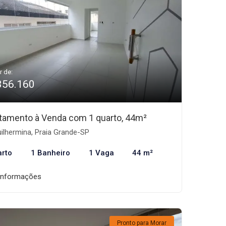
r de:
356.160
tamento à Venda com 1 quarto, 44m²
ilhermina, Praia Grande-SP
arto
1 Banheiro
1 Vaga
44 m²
informações
Pronto para Morar