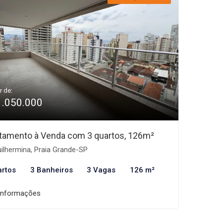
r de:
1.050.000
tamento à Venda com 3 quartos, 126m²
ilhermina, Praia Grande-SP
artos
3 Banheiros
3 Vagas
126 m²
informações