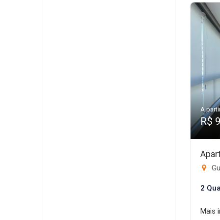
A parti
R$ 
Apar
Gui
2 Qua
Mais 