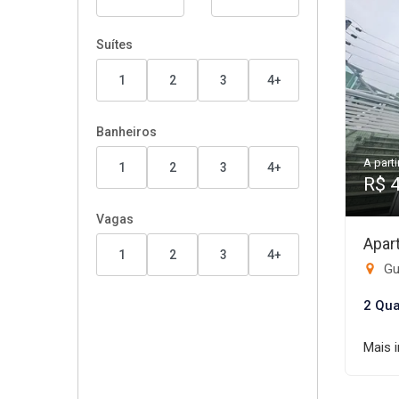
Suítes
1
2
3
4+
Banheiros
A parti
1
2
3
4+
R$ 
Vagas
Apar
1
2
3
4+
Gui
2 Qua
Mais 