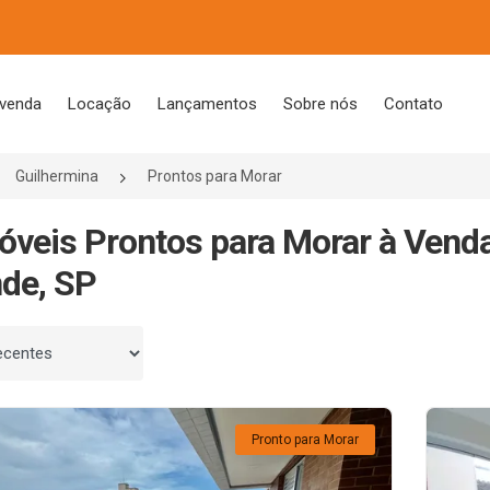
 venda
Locação
Lançamentos
Sobre nós
Contato
Guilhermina
Prontos para Morar
óveis Prontos para Morar à Venda
de, SP
 por
Pronto para Morar