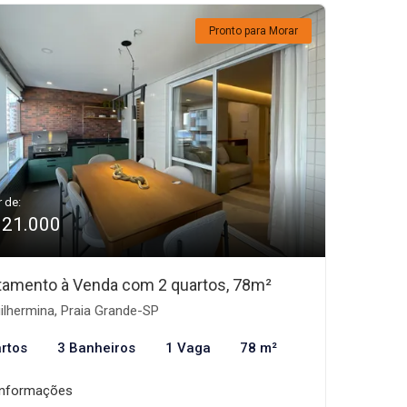
Pronto para Morar
r de:
921.000
tamento à Venda com 2 quartos, 78m²
lhermina, Praia Grande-SP
rtos
3 Banheiros
1 Vaga
78 m²
informações