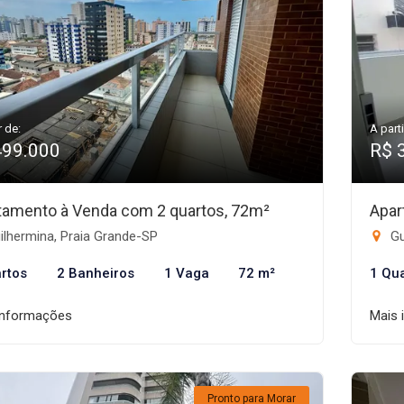
r de:
A parti
499.000
R$ 
tamento à Venda com 2 quartos, 72m²
Apar
lhermina, Praia Grande-SP
Gu
rtos
2 Banheiros
1 Vaga
72 m²
1 Qu
informações
Mais 
Pronto para Morar