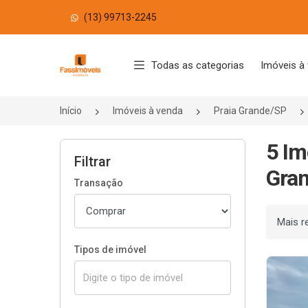
(13) 99713-2245
Página inicial
Todas as categorias
Imóveis à
Início
Imóveis à venda
Praia Grande/SP
5 Im
Filtrar
Gran
Transação
Ordenar
Tipos de imóvel