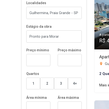
Localidades
Estágio da obra
A parti
R$ 
Preço mínimo
Preço máximo
Apar
Gui
2 Qua
Quartos
1
2
3
4+
Mais 
Área mínima
Área máxima