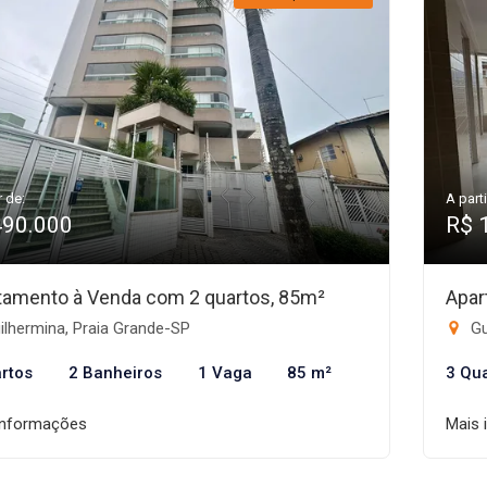
r de:
A parti
490.000
R$ 
tamento à Venda com 2 quartos, 85m²
Apar
lhermina, Praia Grande-SP
Gu
rtos
2 Banheiros
1 Vaga
85 m²
3 Qu
informações
Mais 