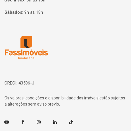
Seg à sex
:
9h às 18h
Sábados
:
9h às 18h
Página inicial
CRECI: 43596-J
Os valores, condições e disponibilidade dos imóveis estão sujeitos
a alterações sem aviso prévio.
Youtube
Facebook
Instagram
Linkedin
TikTok