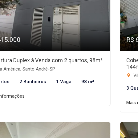
415.000
R$ 
rtura Duplex à Venda com 2 quartos, 98m²
Cobe
144
la América, Santo André-SP
Vi
rtos
2 Banheiros
1 Vaga
98 m²
3 Qu
informações
Mais 