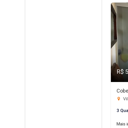
R$ 
Cobe
Vi
3 Qua
Mais 