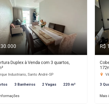
930.000
R$ 
rtura Duplex à Venda com 3 quartos,
Cobe
m²
172
que Industriario, Santo André-SP
Vi
rtos
3 Banheiros
2 Vagas
220 m²
3 Qu
informações
Mais 