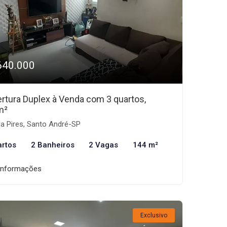
640.000
rtura Duplex à Venda com 3 quartos,
m²
la Pires, Santo André-SP
artos
2 Banheiros
2 Vagas
144 m²
informações
Exclusivo