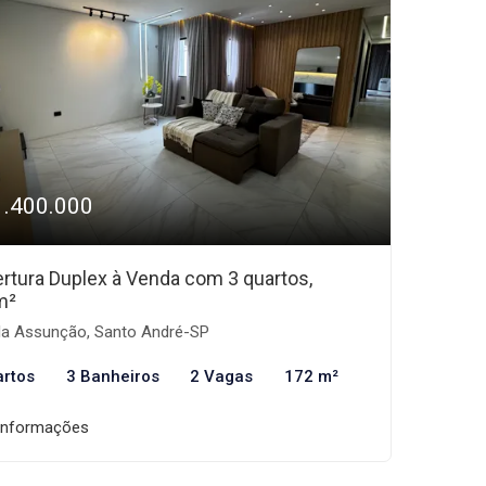
1.400.000
rtura Duplex à Venda com 3 quartos,
m²
la Assunção, Santo André-SP
artos
3 Banheiros
2 Vagas
172 m²
informações