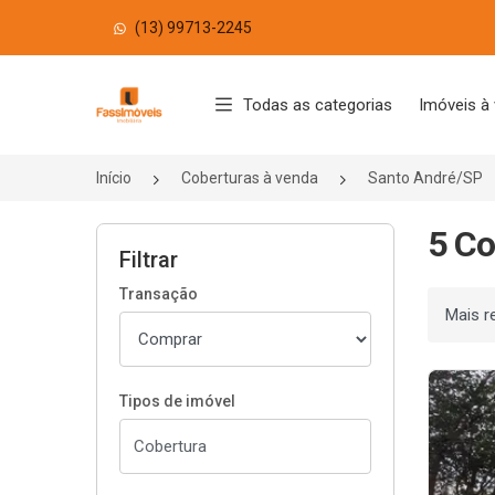
(13) 99713-2245
Página inicial
Todas as categorias
Imóveis à
Início
Coberturas à venda
Santo André/SP
5 Co
Filtrar
Transação
Ordenar
Tipos de imóvel