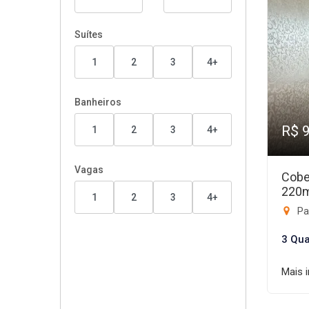
Suítes
1
2
3
4+
Banheiros
R$ 
1
2
3
4+
Vagas
Cobe
220
1
2
3
4+
Par
3 Qua
Mais 