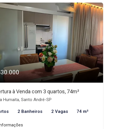
530.000
rtura à Venda com 3 quartos, 74m²
la Humaita, Santo André-SP
rtos
2 Banheiros
2 Vagas
74 m²
informações