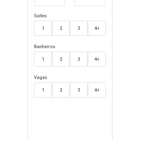
Suítes
1
2
3
4+
Banheiros
1
2
3
4+
Vagas
1
2
3
4+