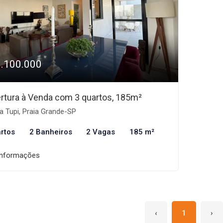
1.100.000
rtura à Venda com 3 quartos, 185m²
a Tupi, Praia Grande-SP
rtos
2 Banheiros
2 Vagas
185 m²
informações
‹
1
›