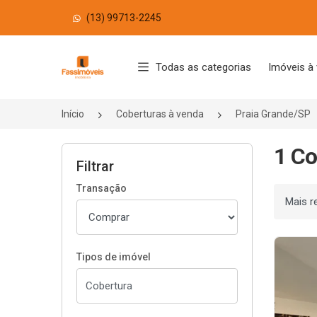
(13) 99713-2245
Página inicial
Todas as categorias
Imóveis à
Início
Coberturas à venda
Praia Grande/SP
1 Co
Filtrar
Transação
Ordenar
Tipos de imóvel