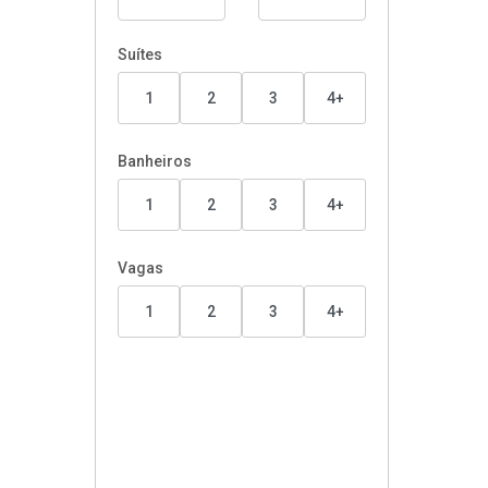
Suítes
1
2
3
4+
Banheiros
1
2
3
4+
Vagas
1
2
3
4+