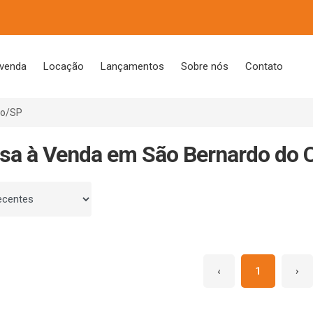
 venda
Locação
Lançamentos
Sobre nós
Contato
po/SP
sa à Venda em São Bernardo do
 por
‹
1
›