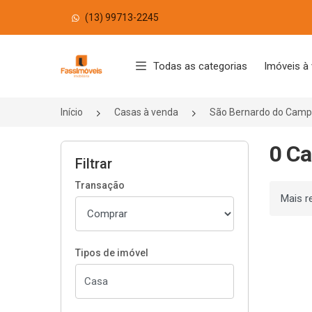
(13) 99713-2245
Página inicial
Todas as categorias
Imóveis à
Início
Casas à venda
São Bernardo do Cam
0 Ca
Filtrar
Transação
Ordenar
Tipos de imóvel