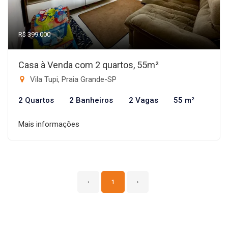
R$ 399.000
Casa à Venda com 2 quartos, 55m²
Vila Tupi, Praia Grande-SP
2 Quartos
2 Banheiros
2 Vagas
55 m²
Mais informações
‹
1
›