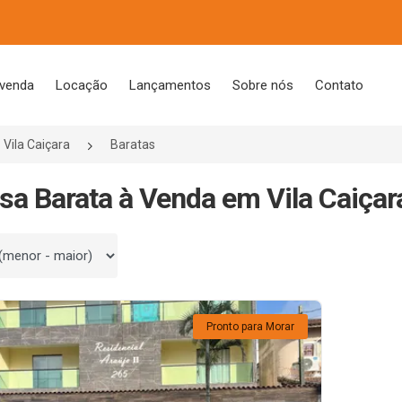
 venda
Locação
Lançamentos
Sobre nós
Contato
Vila Caiçara
Baratas
sa Barata à Venda em Vila Caiçar
 por
Pronto para Morar