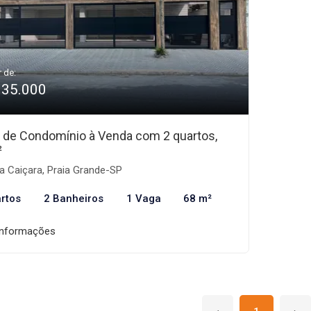
r de:
335.000
 de Condomínio à Venda com 2 quartos,
²
a Caiçara, Praia Grande-SP
rtos
2 Banheiros
1 Vaga
68 m²
informações