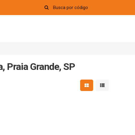
a, Praia Grande, SP
Mostrar resultados em 
Mostrar resultad