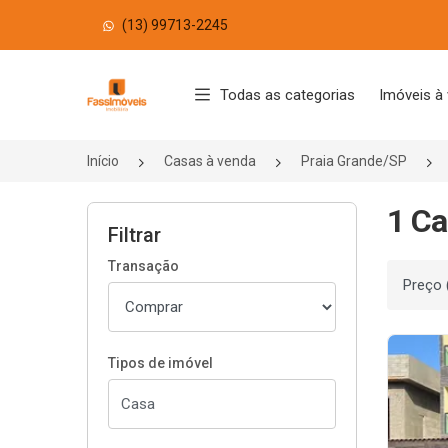
(13) 99713-2245
Página inicial
Todas as categorias
Imóveis à
Início
Casas à venda
Praia Grande/SP
1 Ca
Filtrar
Transação
Ordenar
Tipos de imóvel