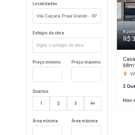
Localidades
A parti
Estágio da obra
R$ 
Casa
Preço mínimo
Preço máximo
68m
Vil
2 Qua
Quartos
Mais 
1
2
3
4+
Área mínima
Área máxima