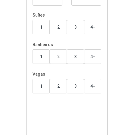
Suítes
1
2
3
4+
Banheiros
1
2
3
4+
Vagas
1
2
3
4+