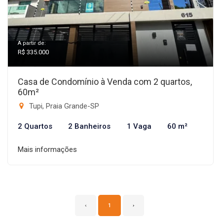
A partir de:
R$ 335.000
Casa de Condomínio à Venda com 2 quartos,
60m²
Tupi, Praia Grande-SP
2 Quartos
2 Banheiros
1 Vaga
60 m²
Mais informações
‹
1
›