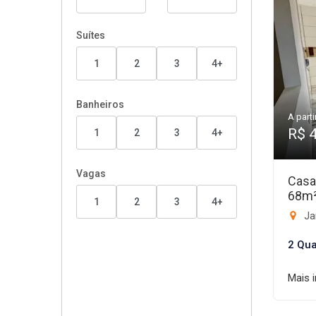
Suítes
1
2
3
4+
Banheiros
A parti
R$ 
1
2
3
4+
Vagas
Casa
68m
1
2
3
4+
Ja
2 Qua
Mais 