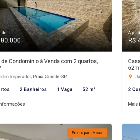
r de:
A parti
380.000
R$ 
 de Condomínio à Venda com 2 quartos,
Casa
²
62m
rdim Imperador, Praia Grande-SP
Ja
rtos
2 Banheiros
1 Vaga
52 m²
2 Qu
informações
Mais 
Pronto para Morar