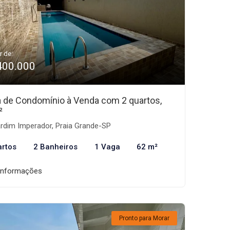
r de:
400.000
 de Condomínio à Venda com 2 quartos,
²
rdim Imperador, Praia Grande-SP
artos
2 Banheiros
1 Vaga
62 m²
informações
Pronto para Morar