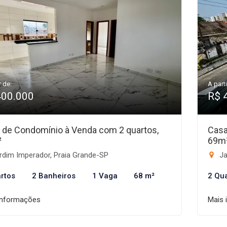
r de:
A parti
400.000
R$ 
 de Condomínio à Venda com 2 quartos,
Casa
²
69m
rdim Imperador, Praia Grande-SP
Ja
rtos
2 Banheiros
1 Vaga
68 m²
2 Qu
informações
Mais 