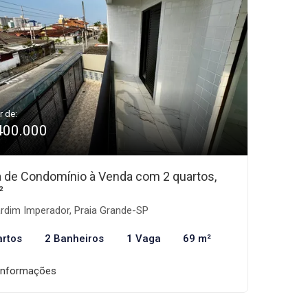
r de:
400.000
 de Condomínio à Venda com 2 quartos,
²
rdim Imperador, Praia Grande-SP
artos
2 Banheiros
1 Vaga
69 m²
informações