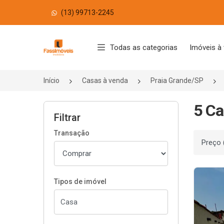
(13) 99713-2245
Página inicial
Todas as categorias
Imóveis à
Início
Casas à venda
Praia Grande/SP
5 Ca
Filtrar
Transação
Ordenar
Tipos de imóvel