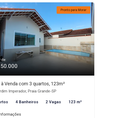
Pronto para Morar
r de:
950.000
 à Venda com 3 quartos, 123m²
rdim Imperador, Praia Grande-SP
rtos
4 Banheiros
2 Vagas
123 m²
informações