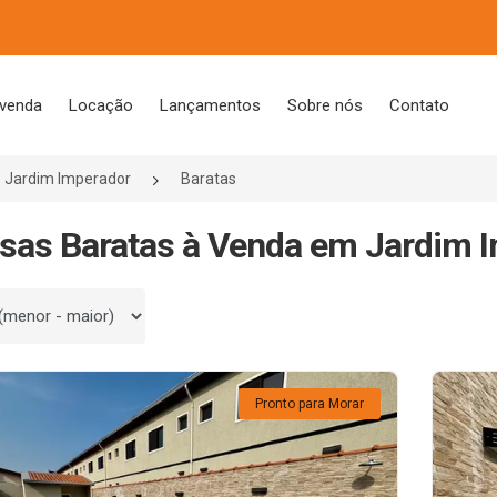
 venda
Locação
Lançamentos
Sobre nós
Contato
Jardim Imperador
Baratas
sas Baratas à Venda em Jardim I
 por
Pronto para Morar