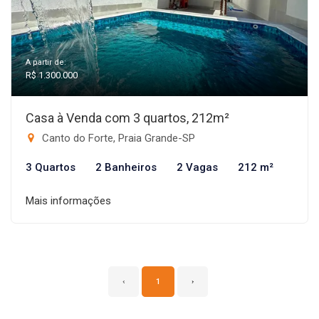
A partir de:
R$ 1.300.000
Casa à Venda com 3 quartos, 212m²
Canto do Forte, Praia Grande-SP
3 Quartos
2 Banheiros
2 Vagas
212 m²
Mais informações
‹
1
›