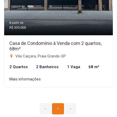
A partir de:
R$ 335.000
Casa de Condomínio à Venda com 2 quartos,
68m²
Vila Caiçara, Praia Grande-SP
2 Quartos
2 Banheiros
1 Vaga
68 m²
Mais informações
‹
1
›