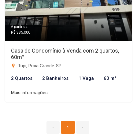
A partir de:
R$ 335.000
Casa de Condomínio à Venda com 2 quartos,
60m²
Tupi, Praia Grande-SP
2 Quartos
2 Banheiros
1 Vaga
60 m²
Mais informações
‹
1
›