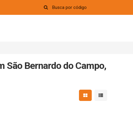
m São Bernardo do Campo,
Mostrar resultados em 
Mostrar resultad