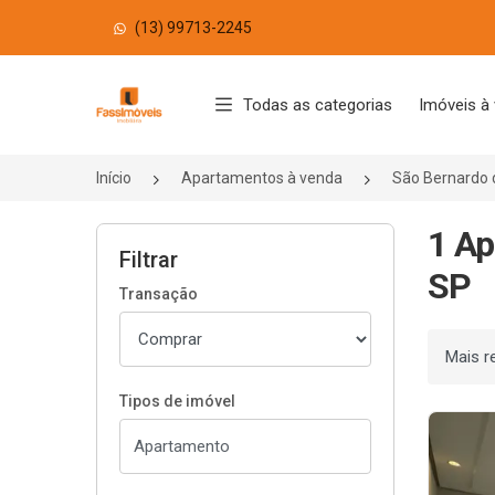
(13) 99713-2245
Página inicial
Todas as categorias
Imóveis à
Início
Apartamentos à venda
São Bernardo
1 Ap
Filtrar
SP
Transação
Ordenar
Tipos de imóvel