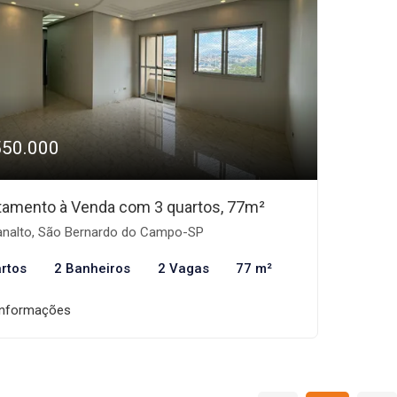
550.000
tamento à Venda com 3 quartos, 77m²
analto, São Bernardo do Campo-SP
rtos
2 Banheiros
2 Vagas
77 m²
informações