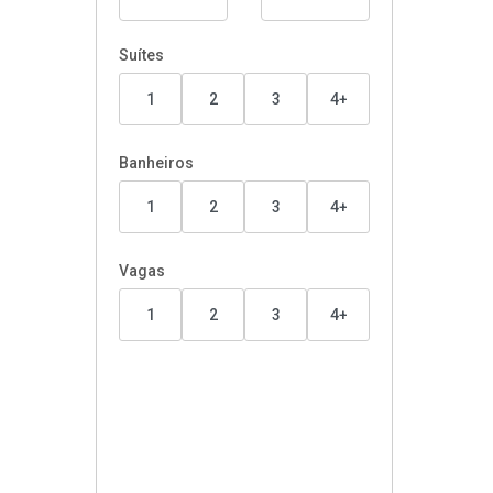
Suítes
1
2
3
4+
Banheiros
1
2
3
4+
Vagas
1
2
3
4+