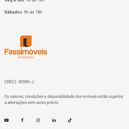
Seg à sex
:
9h às 18h
Sábados
:
9h às 18h
Página inicial
CRECI: 43596-J
Os valores, condições e disponibilidade dos imóveis estão sujeitos
a alterações sem aviso prévio.
Youtube
Facebook
Instagram
Linkedin
TikTok