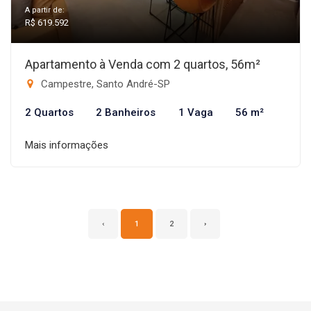
A partir de:
R$ 619.592
Apartamento à Venda com 2 quartos, 56m²
Campestre, Santo André-SP
2 Quartos
2 Banheiros
1 Vaga
56 m²
Mais informações
‹
1
2
›