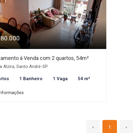
380.000
tamento à Venda com 2 quartos, 54m²
a Alzira, Santo André-SP
rtos
1 Banheiro
1 Vaga
54 m²
informações
‹
1
›