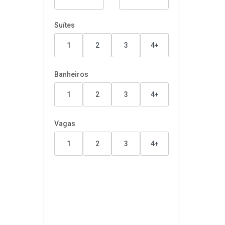
Suítes
1
2
3
4+
Banheiros
1
2
3
4+
Vagas
1
2
3
4+