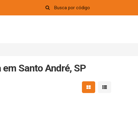
 em Santo André, SP
Mostrar resultados em 
Mostrar resultad