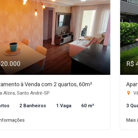
620.000
R$ 
tamento à Venda com 2 quartos, 60m²
Apar
a Alzira, Santo André-SP
Vi
rtos
2 Banheiros
1 Vaga
60 m²
3 Qu
informações
Mais 