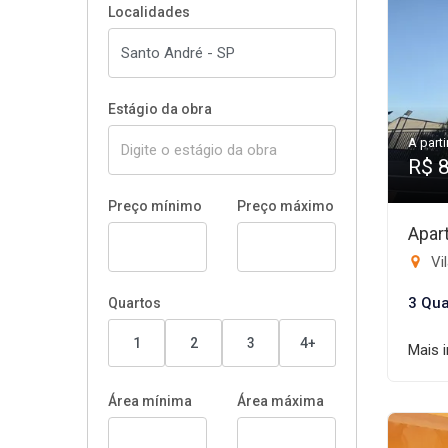
Localidades
Estágio da obra
A parti
R$ 
Preço mínimo
Preço máximo
Apar
Vi
3 Qua
Quartos
1
2
3
4+
Mais 
Área mínima
Área máxima