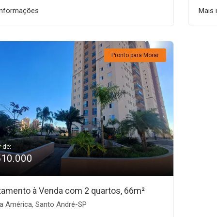
informações
Mais 
Pronto para Morar
r de:
510.000
tamento à Venda com 2 quartos, 66m²
la América, Santo André-SP