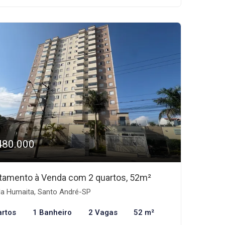
480.000
tamento à Venda com 2 quartos, 52m²
la Humaita, Santo André-SP
artos
1 Banheiro
2 Vagas
52 m²