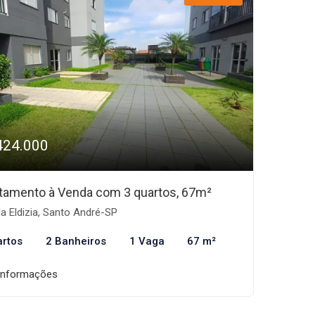
424.000
tamento à Venda com 3 quartos, 67m²
la Eldizia, Santo André-SP
artos
2 Banheiros
1 Vaga
67 m²
informações