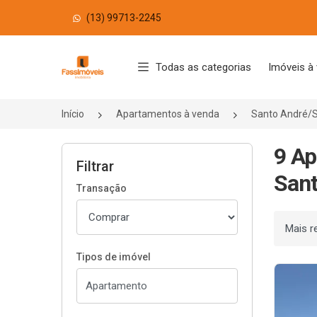
(13) 99713-2245
Página inicial
Todas as categorias
Imóveis à
Início
Apartamentos à venda
Santo André/
9 Ap
Filtrar
Sant
Transação
Ordenar
Tipos de imóvel