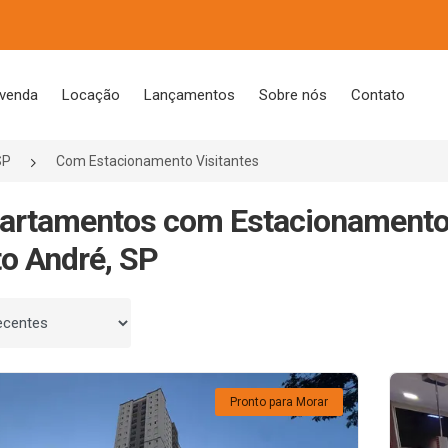
 venda
Locação
Lançamentos
Sobre nós
Contato
SP
Com Estacionamento Visitantes
artamentos com Estacionamento 
o André, SP
 por
Pronto para Morar