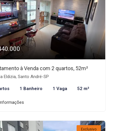
440.000
tamento à Venda com 2 quartos, 52m²
la Eldizia, Santo André-SP
artos
1 Banheiro
1 Vaga
52 m²
informações
Exclusivo