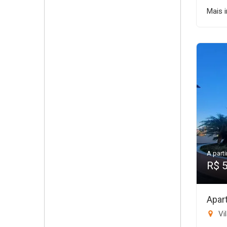
Mais 
A parti
R$ 
Apar
Vi