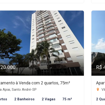
720.000
R$ 
tamento à Venda com 2 quartos, 75m²
Apar
a Apiai, Santo André-SP
Vi
rtos
2 Banheiros
2 Vagas
75 m²
2 Qu