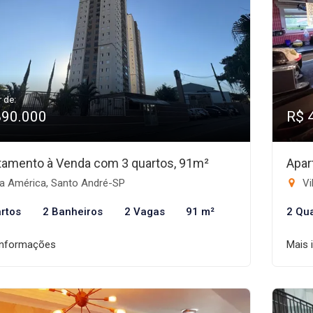
r de:
890.000
R$ 
tamento à Venda com 3 quartos, 91m²
Apar
la América, Santo André-SP
Vi
rtos
2 Banheiros
2 Vagas
91 m²
2 Qu
informações
Mais 