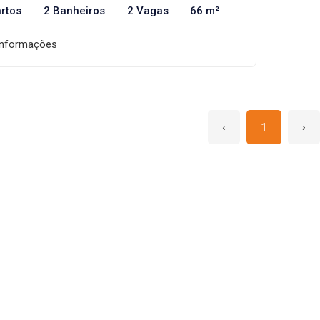
rtos
2 Banheiros
2 Vagas
66 m²
informações
‹
1
›