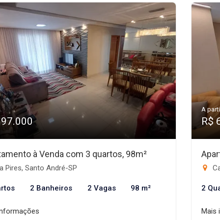
A parti
997.000
R$ 
tamento à Venda com 3 quartos, 98m²
Apar
a Pires, Santo André-SP
Ca
rtos
2 Banheiros
2 Vagas
98 m²
2 Qu
informações
Mais 