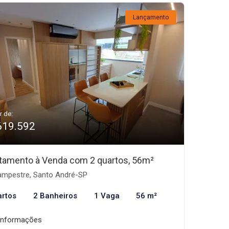
Lançamento
r de:
619.592
tamento à Venda com 2 quartos, 56m²
mpestre, Santo André-SP
artos
2 Banheiros
1 Vaga
56 m²
informações