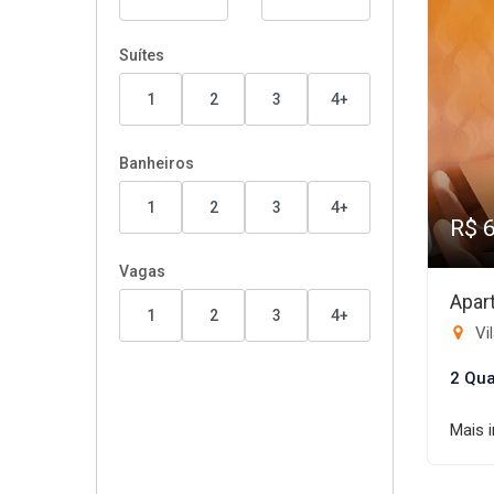
Suítes
1
2
3
4+
Banheiros
1
2
3
4+
R$ 
Vagas
Apar
1
2
3
4+
Vil
2 Qua
Mais 