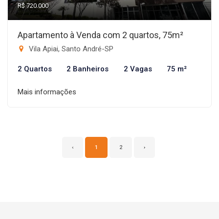
R$ 720.000
Apartamento à Venda com 2 quartos, 75m²
Vila Apiai, Santo André-SP
2 Quartos
2 Banheiros
2 Vagas
75 m²
Mais informações
‹
1
2
›