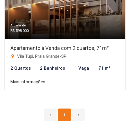
A partir de:
R$ 598.000
Apartamento à Venda com 2 quartos, 71m²
Vila Tupi, Praia Grande-SP
2 Quartos
2 Banheiros
1 Vaga
71 m²
Mais informações
‹
1
›