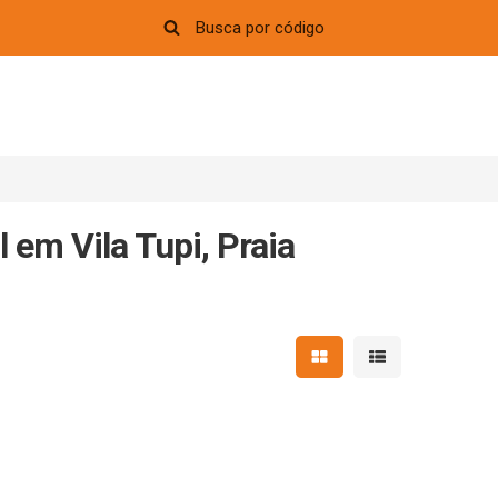
 em Vila Tupi, Praia
Mostrar resultados em 
Mostrar resultad