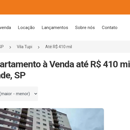
 venda
Locação
Lançamentos
Sobre nós
Contato
SP
Vila Tupi
Até R$ 410 mil
artamento à Venda até R$ 410 mil
de, SP
 por