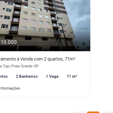
410.000
tamento à Venda com 2 quartos, 71m²
a Tupi, Praia Grande-SP
rtos
2 Banheiros
1 Vaga
71 m²
informações