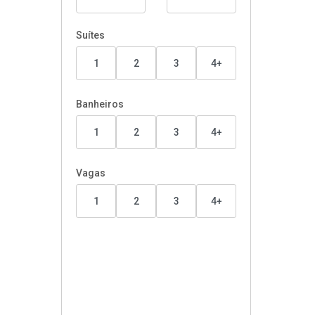
Suítes
1
2
3
4+
Banheiros
1
2
3
4+
Vagas
1
2
3
4+