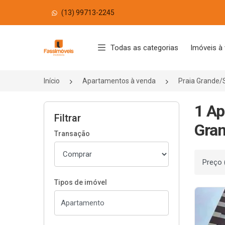
(13) 99713-2245
Página inicial
Todas as categorias
Imóveis à
Início
Apartamentos à venda
Praia Grande/
1 Ap
Filtrar
Gran
Transação
Ordenar
Tipos de imóvel