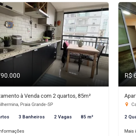
790.000
R$ 
tamento à Venda com 2 quartos, 85m²
Apar
lhermina, Praia Grande-SP
Ca
rtos
3 Banheiros
2 Vagas
85 m²
2 Qu
informações
Mais 