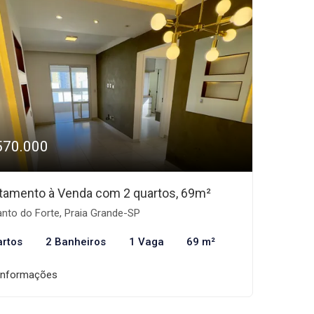
570.000
tamento à Venda com 2 quartos, 69m²
nto do Forte, Praia Grande-SP
artos
2 Banheiros
1 Vaga
69 m²
informações