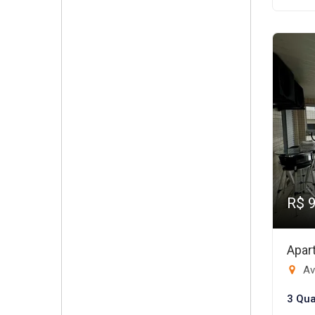
R$ 
Apar
Av
3 Qua