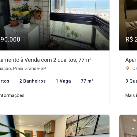
690.000
R$ 
tamento à Venda com 2 quartos, 77m²
Apar
iação, Praia Grande-SP
Ca
rtos
2 Banheiros
1 Vaga
77 m²
3 Qu
informações
Mais 