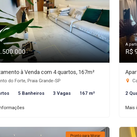
A parti
2.500.000
R$ 
tamento à Venda com 4 quartos, 167m²
Apar
nto do Forte, Praia Grande-SP
Ca
rtos
5 Banheiros
3 Vagas
167 m²
2 Qu
informações
Mais 
Pronto para Morar