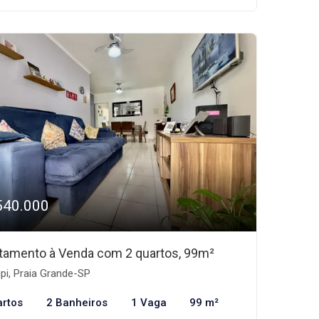
540.000
tamento à Venda com 2 quartos, 99m²
pi, Praia Grande-SP
artos
2 Banheiros
1 Vaga
99 m²