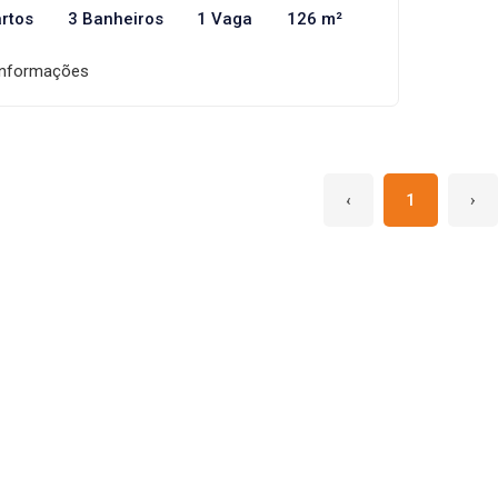
rtos
3 Banheiros
1 Vaga
126 m²
informações
‹
1
›