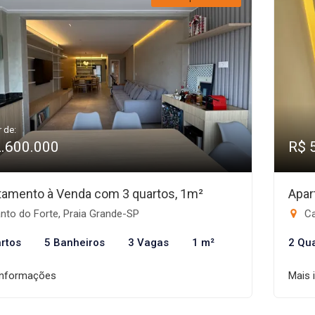
r de:
2.600.000
R$ 
tamento à Venda com 3 quartos, 1m²
Apar
nto do Forte, Praia Grande-SP
Ca
rtos
5 Banheiros
3 Vagas
1 m²
2 Qu
informações
Mais 