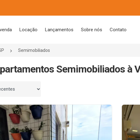
 venda
Locação
Lançamentos
Sobre nós
Contato
SP
Semimobiliados
partamentos Semimobiliados à V
 por