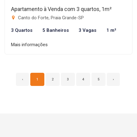
Apartamento à Venda com 3 quartos, 1m²
Canto do Forte, Praia Grande-SP
3 Quartos
5 Banheiros
3 Vagas
1 m²
Mais informações
‹
1
2
3
4
5
›