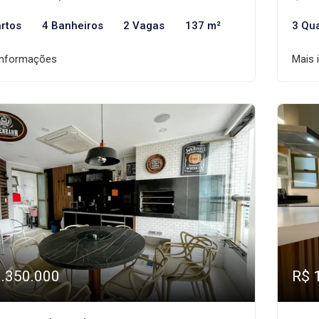
rtos
4 Banheiros
2 Vagas
137 m²
3 Qu
informações
Mais 
1.350.000
R$ 