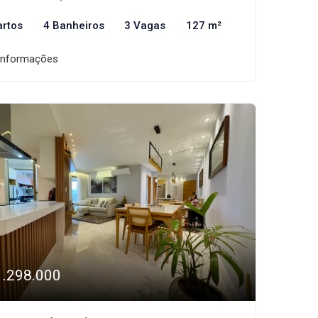
artos
4 Banheiros
3 Vagas
127 m²
informações
1.298.000