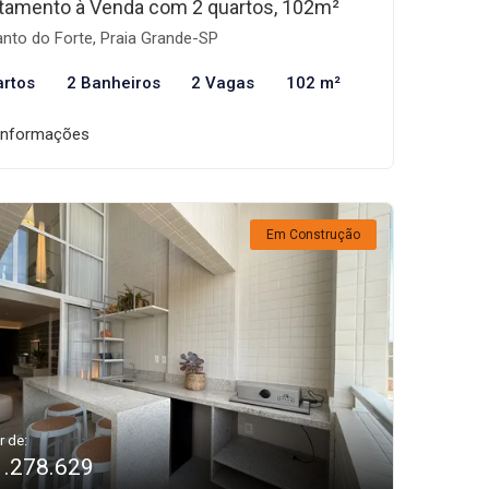
tamento à Venda com 2 quartos, 102m²
nto do Forte, Praia Grande-SP
artos
2 Banheiros
2 Vagas
102 m²
informações
Em Construção
r de:
1.278.629