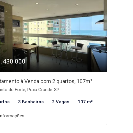
1.430.000
tamento à Venda com 2 quartos, 107m²
nto do Forte, Praia Grande-SP
artos
3 Banheiros
2 Vagas
107 m²
informações