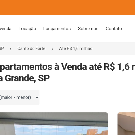
 venda
Locação
Lançamentos
Sobre nós
Contato
SP
Canto do Forte
Até R$ 1,6 milhão
partamentos à Venda até R$ 1,6 
a Grande, SP
 por