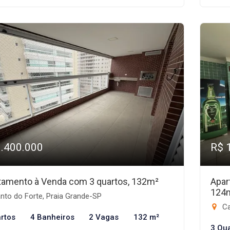
1.400.000
R$ 
tamento à Venda com 3 quartos, 132m²
Apar
124
nto do Forte, Praia Grande-SP
Ca
rtos
4 Banheiros
2 Vagas
132 m²
3 Qu