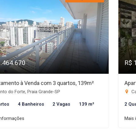
r de:
1.464.670
R$ 
tamento à Venda com 3 quartos, 139m²
Apar
nto do Forte, Praia Grande-SP
Ca
rtos
4 Banheiros
2 Vagas
139 m²
2 Qu
informações
Mais 