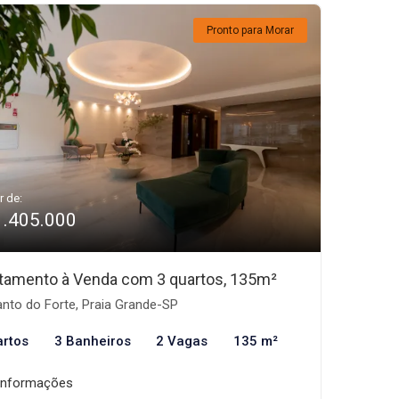
Pronto para Morar
r de:
1.405.000
tamento à Venda com 3 quartos, 135m²
nto do Forte, Praia Grande-SP
artos
3 Banheiros
2 Vagas
135 m²
informações