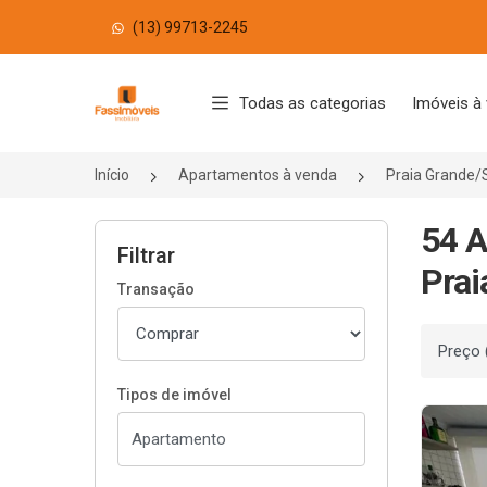
(13) 99713-2245
Página inicial
Todas as categorias
Imóveis à
Início
Apartamentos à venda
Praia Grande/
54 A
Filtrar
Prai
Transação
Ordenar
Tipos de imóvel