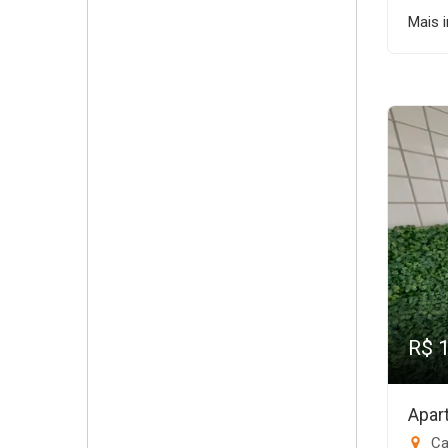
Mais 
R$ 
Apar
Ca