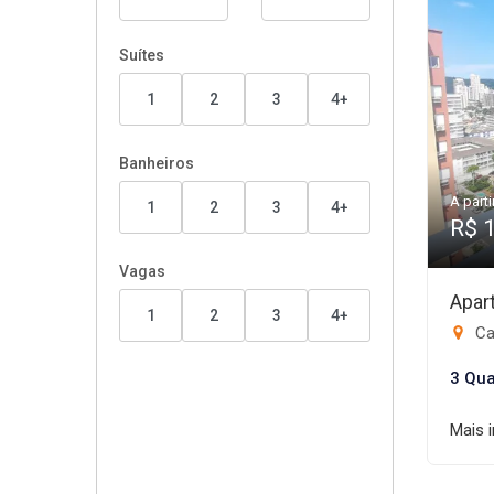
Suítes
1
2
3
4+
Banheiros
A parti
1
2
3
4+
R$ 
Vagas
Apar
1
2
3
4+
Ca
3 Qua
Mais 