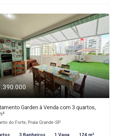
1.390.000
tamento Garden à Venda com 3 quartos,
m²
nto do Forte, Praia Grande-SP
artos
3 Banheiros
1 Vaga
124 m²