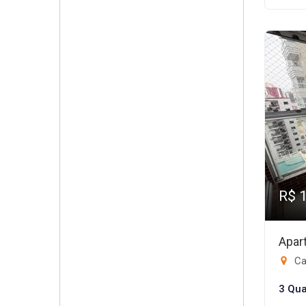
R$ 
Apar
Ca
3 Qua