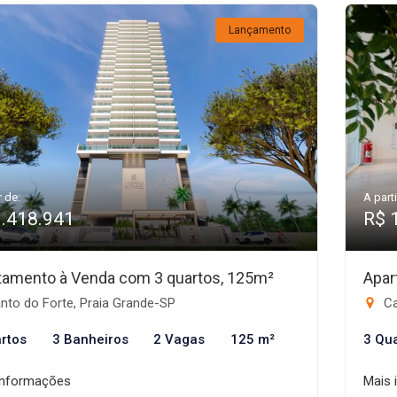
Lançamento
r de:
A parti
1.418.941
R$ 
tamento à Venda com 3 quartos, 125m²
Apar
nto do Forte, Praia Grande-SP
Ca
rtos
3 Banheiros
2 Vagas
125 m²
3 Qu
informações
Mais 