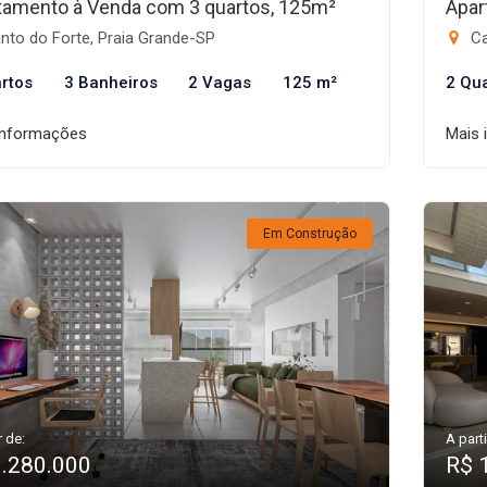
tamento à Venda com 3 quartos, 125m²
Apar
nto do Forte, Praia Grande-SP
Ca
rtos
3 Banheiros
2 Vagas
125 m²
2 Qu
informações
Mais 
Em Construção
r de:
A parti
1.280.000
R$ 