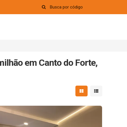
milhão em Canto do Forte,
Mostrar resultados em 
Mostrar resultad