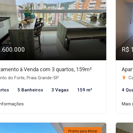
1.600.000
R$ 
tamento à Venda com 3 quartos, 159m²
Apar
nto do Forte, Praia Grande-SP
Ca
rtos
5 Banheiros
3 Vagas
159 m²
4 Qu
informações
Mais 
Pronto para Morar