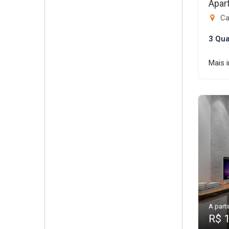
Apar
Ca
3 Qua
Mais 
A parti
R$ 