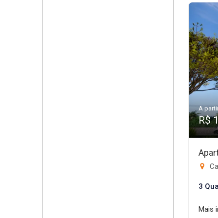
A parti
R$ 
Apar
Ca
3 Qua
Mais 