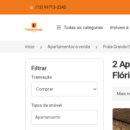
(13) 99713-2245
Página inicial
Todas as categorias
Imóveis à
Início
Apartamentos à venda
Praia Grande/
2 Ap
Filtrar
Flór
Transação
Ordenar
Tipos de imóvel