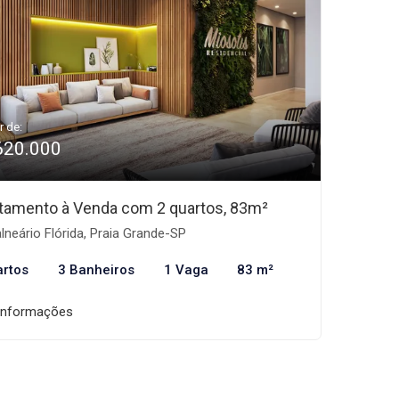
r de:
620.000
tamento à Venda com 2 quartos, 83m²
lneário Flórida, Praia Grande-SP
artos
3 Banheiros
1 Vaga
83 m²
informações