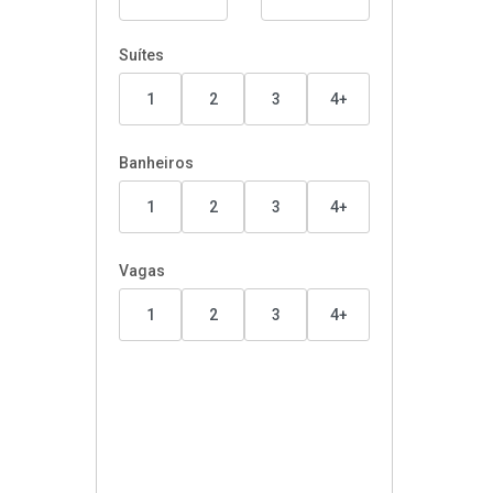
Suítes
1
2
3
4+
Banheiros
1
2
3
4+
Vagas
1
2
3
4+