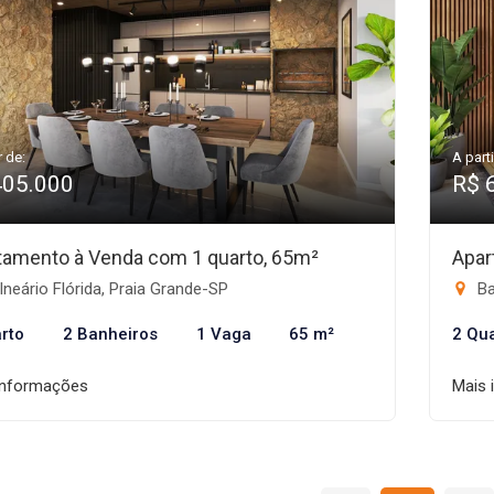
r de:
A parti
405.000
R$ 
tamento à Venda com 1 quarto, 65m²
Apar
neário Flórida, Praia Grande-SP
Ba
rto
2 Banheiros
1 Vaga
65 m²
2 Qu
informações
Mais 