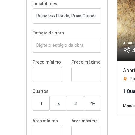
Localidades
Estágio da obra
A parti
R$ 
Preço mínimo
Preço máximo
Apar
Bal
1 Qua
Quartos
1
2
3
4+
Mais 
Área mínima
Área máxima