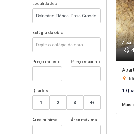
Localidades
Estágio da obra
A parti
R$ 
Preço mínimo
Preço máximo
Apar
Bal
1 Qua
Quartos
1
2
3
4+
Mais 
Área mínima
Área máxima