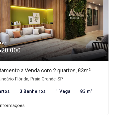
r de:
620.000
tamento à Venda com 2 quartos, 83m²
lneário Flórida, Praia Grande-SP
artos
3 Banheiros
1 Vaga
83 m²
informações