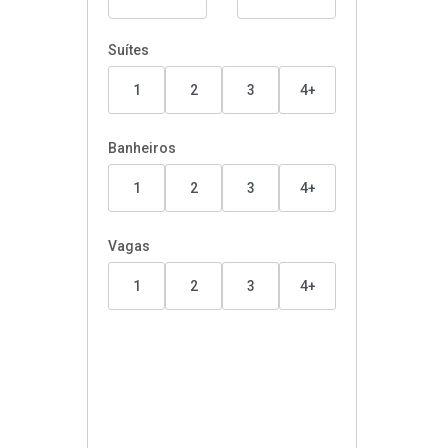
Suítes
1
2
3
4+
Banheiros
1
2
3
4+
Vagas
1
2
3
4+