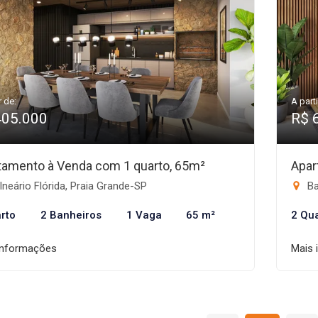
r de:
A parti
405.000
R$ 
tamento à Venda com 1 quarto, 65m²
Apar
neário Flórida, Praia Grande-SP
Ba
rto
2 Banheiros
1 Vaga
65 m²
2 Qu
informações
Mais 