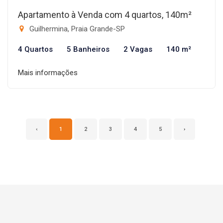
Apartamento à Venda com 4 quartos, 140m²
Guilhermina, Praia Grande-SP
4 Quartos
5 Banheiros
2 Vagas
140 m²
Mais informações
‹
1
2
3
4
5
›