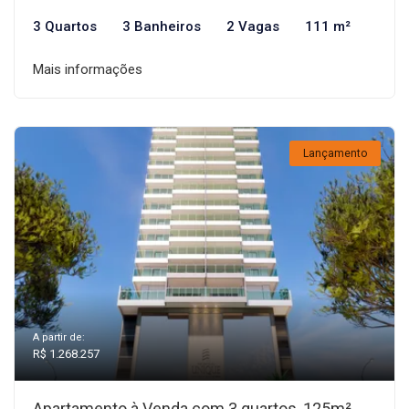
3 Quartos
3 Banheiros
2 Vagas
111 m²
Mais informações
Lançamento
A partir de:
R$ 1.268.257
Apartamento à Venda com 3 quartos, 125m²