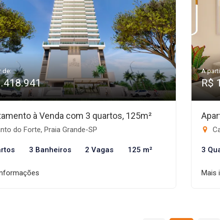
r de:
A parti
1.418.941
R$ 
tamento à Venda com 3 quartos, 125m²
Apar
nto do Forte, Praia Grande-SP
Ca
rtos
3 Banheiros
2 Vagas
125 m²
3 Qu
informações
Mais 