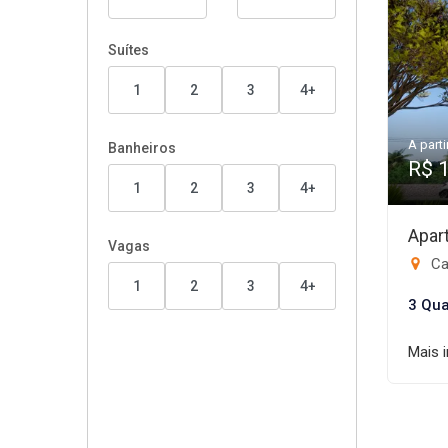
Suítes
1
2
3
4+
A parti
Banheiros
R$ 
1
2
3
4+
Apar
Vagas
Ca
1
2
3
4+
3 Qua
Mais 