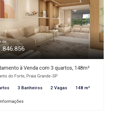
r de:
1.846.856
tamento à Venda com 3 quartos, 148m²
nto do Forte, Praia Grande-SP
artos
3 Banheiros
2 Vagas
148 m²
informações