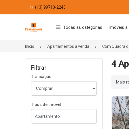
(13) 99713-2245
Página inicial
Todas as categorias
Imóveis à
Início
Apartamentos à venda
Com Quadra d
4 Ap
Filtrar
Transação
Ordenar
Tipos de imóvel