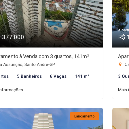
A parti
1.377.000
R$ 
tamento à Venda com 3 quartos, 141m²
Apar
la Assunção, Santo André-SP
Ca
rtos
5 Banheiros
6 Vagas
141 m²
3 Qu
informações
Mais 
Lançamento