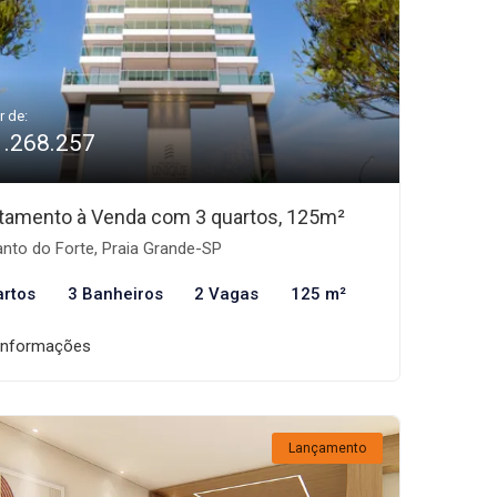
r de:
1.268.257
tamento à Venda com 3 quartos, 125m²
nto do Forte, Praia Grande-SP
artos
3 Banheiros
2 Vagas
125 m²
informações
Lançamento