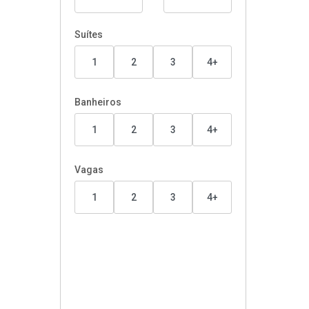
Suítes
1
2
3
4+
Banheiros
1
2
3
4+
Vagas
1
2
3
4+