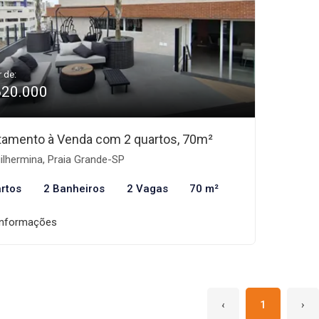
r de:
620.000
tamento à Venda com 2 quartos, 70m²
lhermina, Praia Grande-SP
rtos
2 Banheiros
2 Vagas
70 m²
informações
‹
1
›