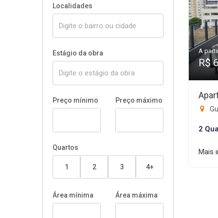
Localidades
A parti
Estágio da obra
R$ 
Apar
Preço mínimo
Preço máximo
Gui
2 Qua
Quartos
Mais 
1
2
3
4+
Área mínima
Área máxima