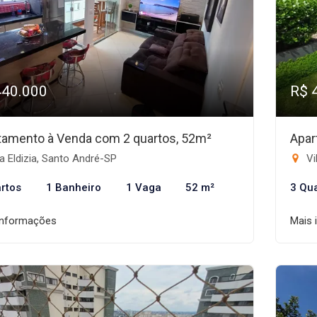
440.000
R$ 
tamento à Venda com 2 quartos, 52m²
Apar
a Eldizia, Santo André-SP
Vi
rtos
1 Banheiro
1 Vaga
52 m²
3 Qu
informações
Mais 