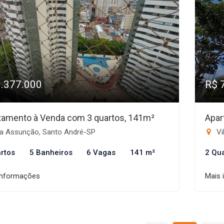
1.377.000
R$ 
tamento à Venda com 3 quartos, 141m²
Apar
la Assunção, Santo André-SP
Vi
rtos
5 Banheiros
6 Vagas
141 m²
2 Qu
informações
Mais 