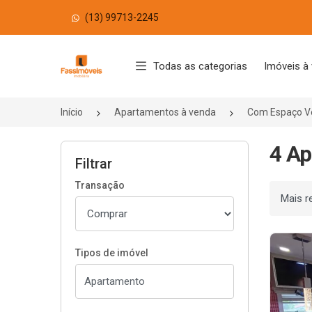
(13) 99713-2245
Página inicial
Todas as categorias
Imóveis à
Início
Apartamentos à venda
Com Espaço V
4 Ap
Filtrar
Transação
Ordenar
Tipos de imóvel