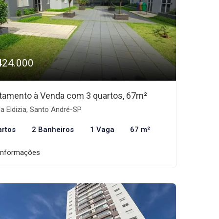
424.000
tamento à Venda com 3 quartos, 67m²
la Eldizia, Santo André-SP
artos
2 Banheiros
1 Vaga
67 m²
informações