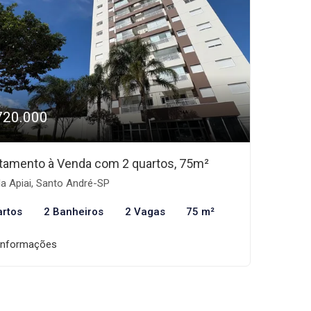
720.000
tamento à Venda com 2 quartos, 75m²
la Apiai, Santo André-SP
artos
2 Banheiros
2 Vagas
75 m²
informações