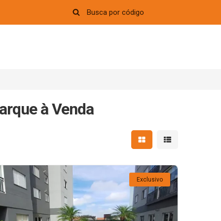
arque à Venda
Mostrar resultados em 
Mostrar resultad
Exclusivo