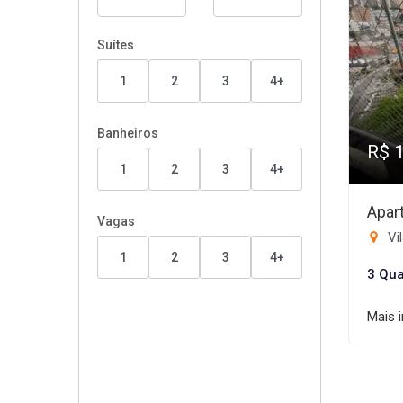
Suítes
1
2
3
4+
Banheiros
R$ 
1
2
3
4+
Apar
Vagas
Vi
1
2
3
4+
3 Qua
Mais 