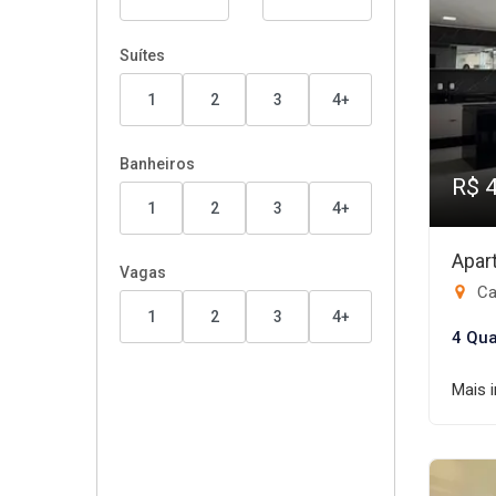
Suítes
1
2
3
4+
Banheiros
R$ 
1
2
3
4+
Apar
Vagas
Ca
1
2
3
4+
4 Qua
Mais 