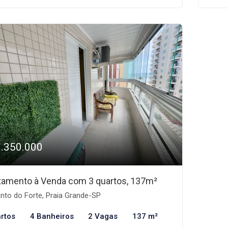
1.350.000
tamento à Venda com 3 quartos, 137m²
nto do Forte, Praia Grande-SP
rtos
4 Banheiros
2 Vagas
137 m²