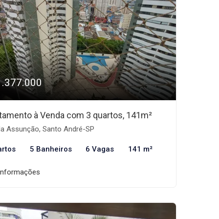
1.377.000
tamento à Venda com 3 quartos, 141m²
la Assunção, Santo André-SP
artos
5 Banheiros
6 Vagas
141 m²
informações