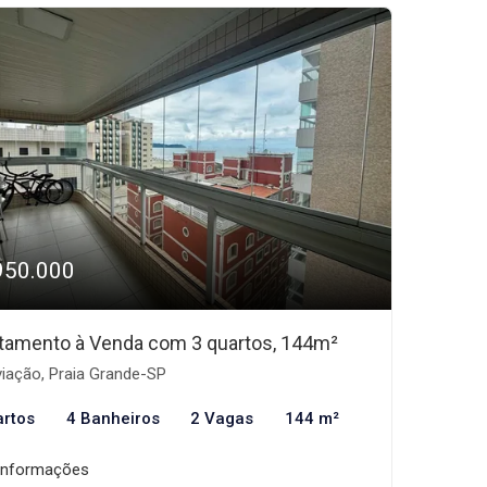
950.000
tamento à Venda com 3 quartos, 144m²
iação, Praia Grande-SP
artos
4 Banheiros
2 Vagas
144 m²
informações