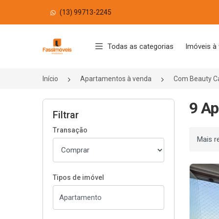
(13) 99713-2245
Página inicial
Todas as categorias
Imóveis à
Início
Apartamentos à venda
Com Beauty C
9 Ap
Filtrar
Transação
Ordenar
Tipos de imóvel