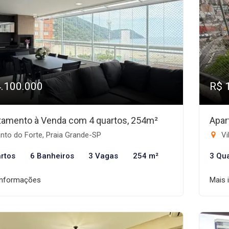
4.100.000
R$ 
tamento à Venda com 4 quartos, 254m²
Apar
nto do Forte, Praia Grande-SP
Vi
rtos
6 Banheiros
3 Vagas
254 m²
3 Qu
informações
Mais 