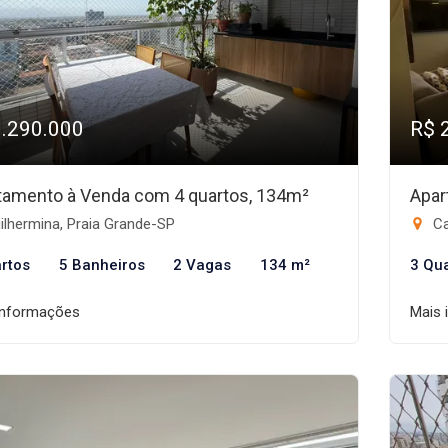
1.290.000
R$ 
tamento à Venda com 4 quartos, 134m²
Apar
lhermina, Praia Grande-SP
Ca
rtos
5 Banheiros
2 Vagas
134 m²
3 Qu
informações
Mais 