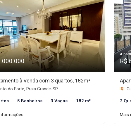
A parti
2.000.000
R$ 
tamento à Venda com 3 quartos, 182m²
Apar
nto do Forte, Praia Grande-SP
Gu
rtos
5 Banheiros
3 Vagas
182 m²
2 Qu
informações
Mais 