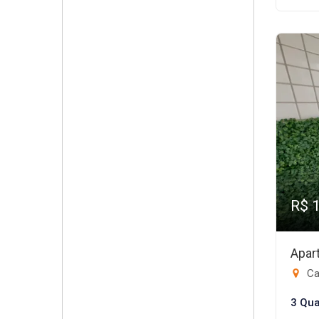
R$ 
Apar
Ca
3 Qua