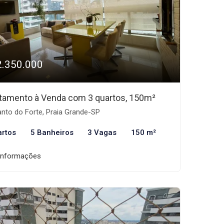
2.350.000
tamento à Venda com 3 quartos, 150m²
nto do Forte, Praia Grande-SP
artos
5 Banheiros
3 Vagas
150 m²
informações