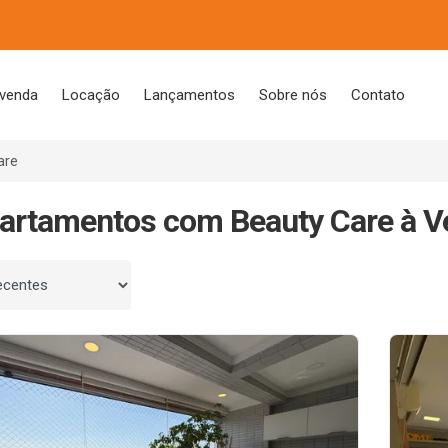
 venda
Locação
Lançamentos
Sobre nós
Contato
are
artamentos com Beauty Care à 
 por