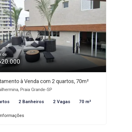
r de:
620.000
tamento à Venda com 2 quartos, 70m²
ilhermina, Praia Grande-SP
artos
2 Banheiros
2 Vagas
70 m²
informações