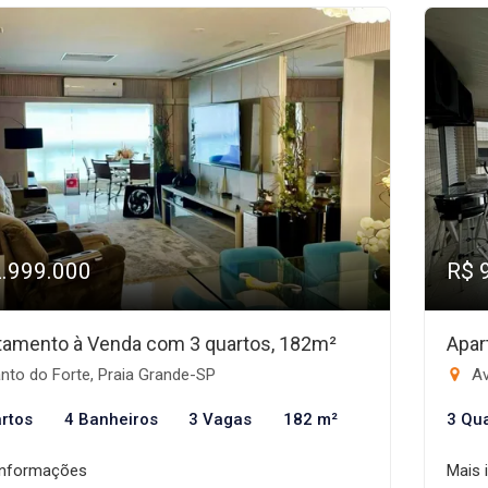
2.999.000
R$ 
tamento à Venda com 3 quartos, 182m²
Apar
nto do Forte, Praia Grande-SP
Av
rtos
4 Banheiros
3 Vagas
182 m²
3 Qu
informações
Mais 