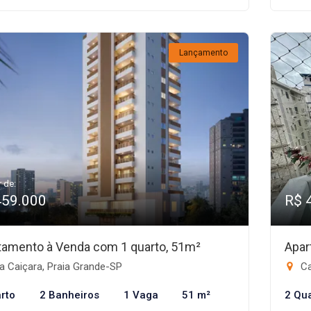
Lançamento
r de:
459.000
R$ 
tamento à Venda com 1 quarto, 51m²
Apar
a Caiçara, Praia Grande-SP
Ca
rto
2 Banheiros
1 Vaga
51 m²
2 Qu