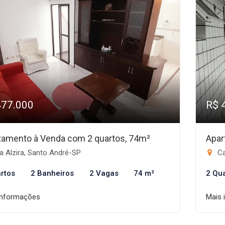
477.000
R$ 
tamento à Venda com 2 quartos, 74m²
Apar
a Alzira, Santo André-SP
Ca
rtos
2 Banheiros
2 Vagas
74 m²
2 Qu
informações
Mais 