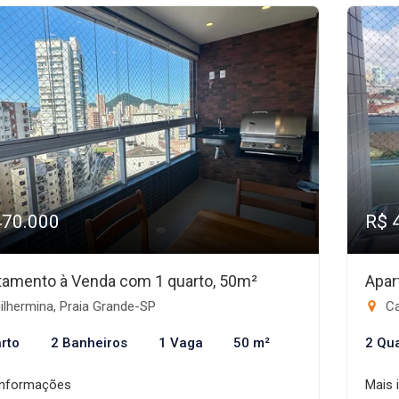
470.000
R$ 
tamento à Venda com 1 quarto, 50m²
Apar
lhermina, Praia Grande-SP
Ca
rto
2 Banheiros
1 Vaga
50 m²
2 Qu
informações
Mais 