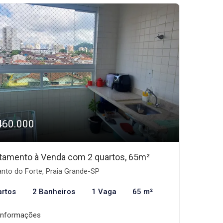
460.000
tamento à Venda com 2 quartos, 65m²
nto do Forte, Praia Grande-SP
artos
2 Banheiros
1 Vaga
65 m²
informações