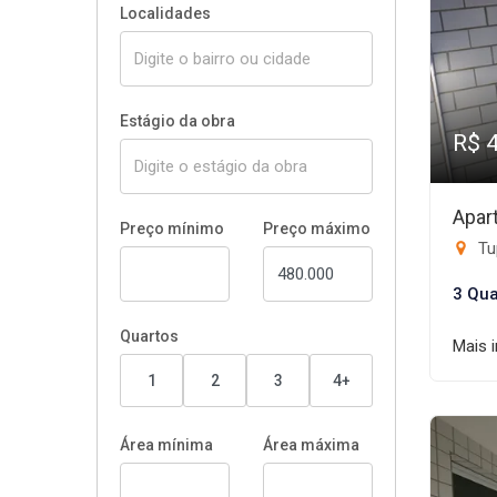
Localidades
Estágio da obra
R$ 
Apar
Preço mínimo
Preço máximo
Tup
3 Qua
Quartos
Mais 
1
2
3
4+
Área mínima
Área máxima