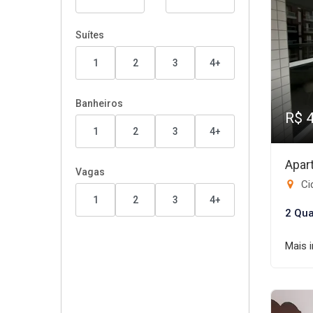
Suítes
1
2
3
4+
Banheiros
R$ 
1
2
3
4+
Apar
Vagas
Ci
1
2
3
4+
2 Qua
Mais 