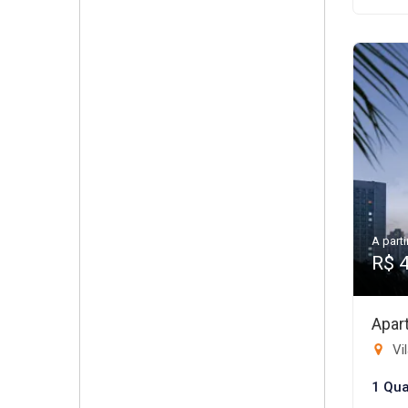
A parti
R$ 
Apar
Vil
1 Qua