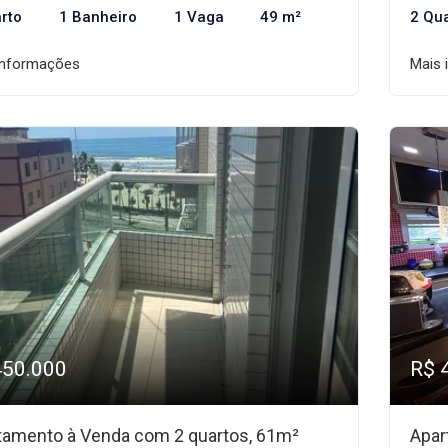
rto
1 Banheiro
1 Vaga
49 m²
2 Qu
informações
Mais 
450.000
R$ 
tamento à Venda com 2 quartos, 61m²
Apar