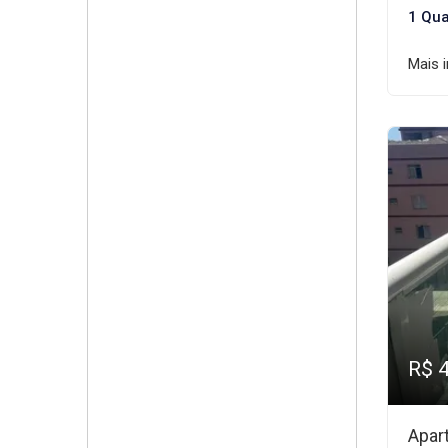
1 Qua
Mais 
R$ 
Apar