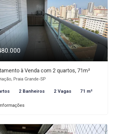
480.000
tamento à Venda com 2 quartos, 71m²
iação, Praia Grande-SP
artos
2 Banheiros
2 Vagas
71 m²
informações