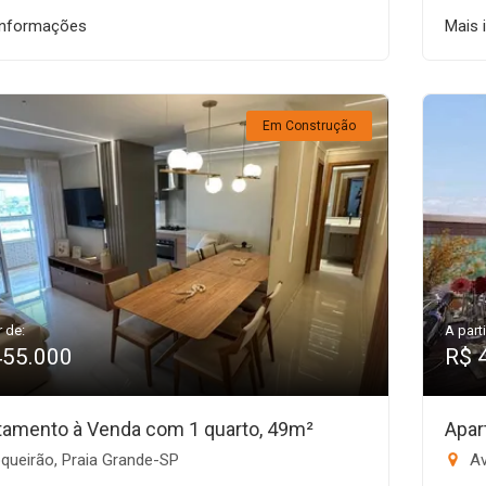
informações
Mais 
Em Construção
r de:
A parti
455.000
R$ 
tamento à Venda com 1 quarto, 49m²
Apar
queirão, Praia Grande-SP
Av