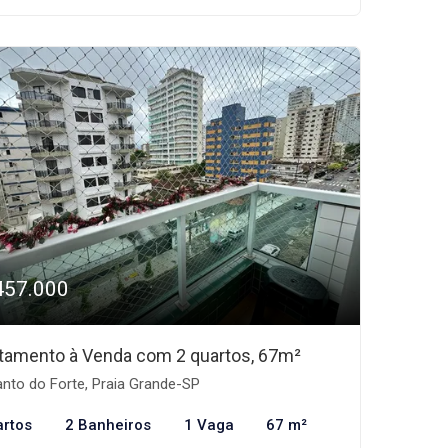
457.000
tamento à Venda com 2 quartos, 67m²
nto do Forte, Praia Grande-SP
artos
2 Banheiros
1 Vaga
67 m²