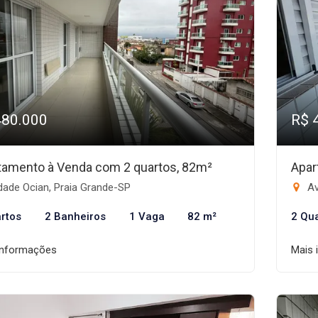
480.000
R$ 
tamento à Venda com 2 quartos, 82m²
Apar
dade Ocian, Praia Grande-SP
Av
rtos
2 Banheiros
1 Vaga
82 m²
2 Qu
informações
Mais 