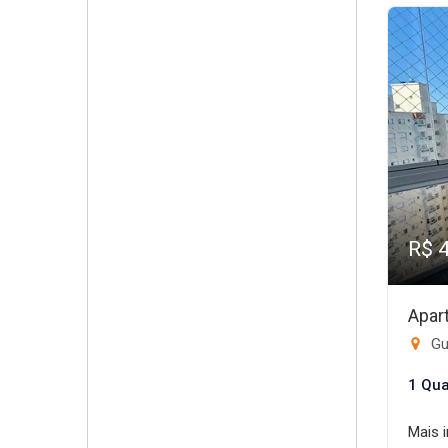
R$ 
Apar
Gui
1 Qua
Mais 