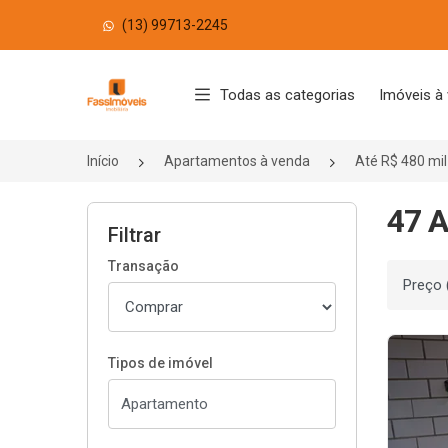
(13) 99713-2245
Página inicial
Todas as categorias
Imóveis à
Início
Apartamentos à venda
Até R$ 480 mil
47 A
Filtrar
Transação
Ordenar
Tipos de imóvel