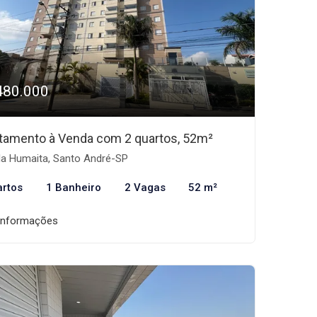
480.000
tamento à Venda com 2 quartos, 52m²
la Humaita, Santo André-SP
artos
1 Banheiro
2 Vagas
52 m²
informações