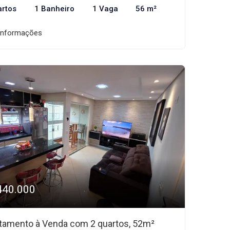
artos
1 Banheiro
1 Vaga
56 m²
informações
440.000
tamento à Venda com 2 quartos, 52m²