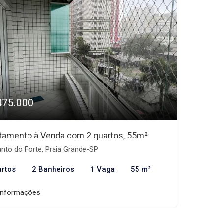
475.000
tamento à Venda com 2 quartos, 55m²
nto do Forte, Praia Grande-SP
artos
2 Banheiros
1 Vaga
55 m²
informações