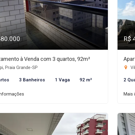
480.000
R$ 
tamento à Venda com 3 quartos, 92m²
Apar
i, Praia Grande-SP
Vi
rtos
3 Banheiros
1 Vaga
92 m²
2 Qu
informações
Mais 