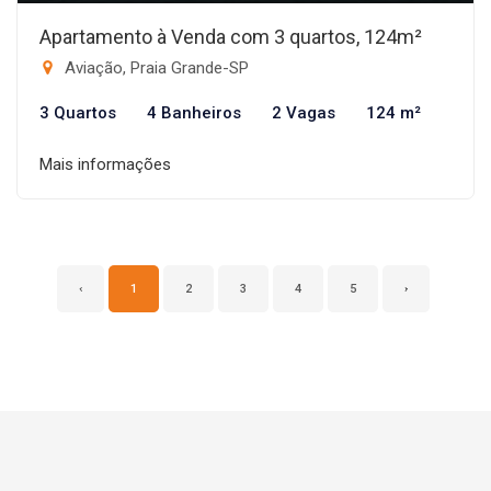
Apartamento à Venda com 3 quartos, 124m²
Aviação, Praia Grande-SP
3 Quartos
4 Banheiros
2 Vagas
124 m²
Mais informações
‹
1
2
3
4
5
›