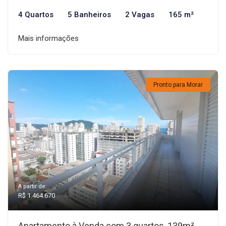
4 Quartos
5 Banheiros
2 Vagas
165 m²
Mais informações
Pronto para Morar
A partir de:
R$ 1.464.670
Apartamento à Venda com 3 quartos, 139m²