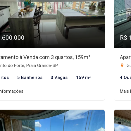
1.600.000
R$ 
tamento à Venda com 3 quartos, 159m²
Apar
nto do Forte, Praia Grande-SP
Gu
rtos
5 Banheiros
3 Vagas
159 m²
4 Qu
informações
Mais 