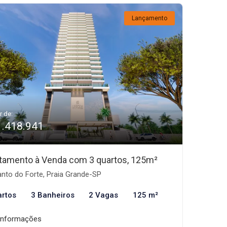
Lançamento
r de:
1.418.941
tamento à Venda com 3 quartos, 125m²
nto do Forte, Praia Grande-SP
artos
3 Banheiros
2 Vagas
125 m²
informações