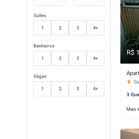
Suítes
1
2
3
4+
Banheiros
R$ 
1
2
3
4+
Apar
Vagas
Gui
1
2
3
4+
3 Qua
Mais 