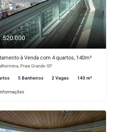
1.520.000
tamento à Venda com 4 quartos, 140m²
ilhermina, Praia Grande-SP
artos
5 Banheiros
2 Vagas
140 m²
informações