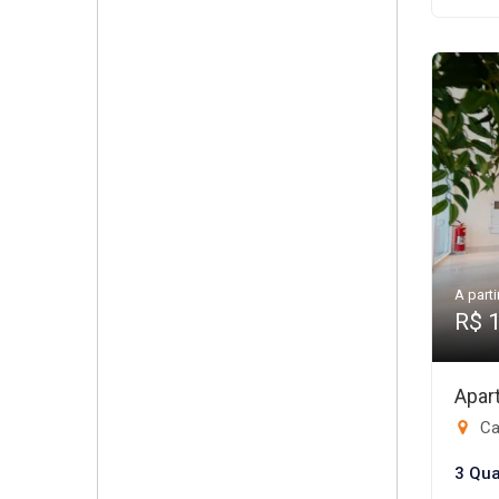
A parti
R$ 
Apar
Ca
3 Qua