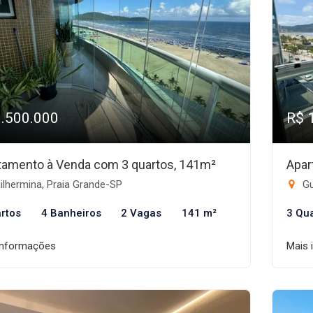
1.500.000
R$ 
tamento à Venda com 3 quartos, 141m²
Apar
lhermina, Praia Grande-SP
Gu
rtos
4 Banheiros
2 Vagas
141 m²
3 Qu
informações
Mais 