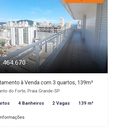
r de:
1.464.670
tamento à Venda com 3 quartos, 139m²
nto do Forte, Praia Grande-SP
artos
4 Banheiros
2 Vagas
139 m²
informações