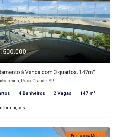
1.500.000
tamento à Venda com 3 quartos, 147m²
ilhermina, Praia Grande-SP
artos
4 Banheiros
2 Vagas
147 m²
informações
Pronto para Morar