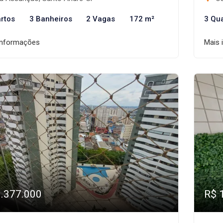
rtos
3 Banheiros
2 Vagas
172 m²
3 Qu
informações
Mais 
1.377.000
R$ 