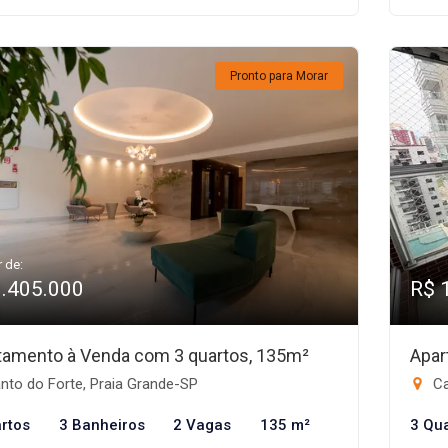
Pronto para Morar
r de:
1.405.000
R$ 
tamento à Venda com 3 quartos, 135m²
Apar
nto do Forte, Praia Grande-SP
Ca
rtos
3 Banheiros
2 Vagas
135 m²
3 Qu