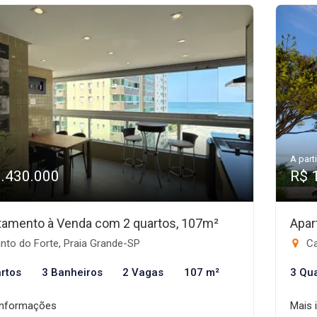
A parti
1.430.000
R$ 
tamento à Venda com 2 quartos, 107m²
Apar
nto do Forte, Praia Grande-SP
Ca
rtos
3 Banheiros
2 Vagas
107 m²
3 Qu
informações
Mais 