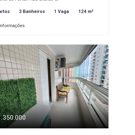
artos
3 Banheiros
1 Vaga
124 m²
informações
1.350.000