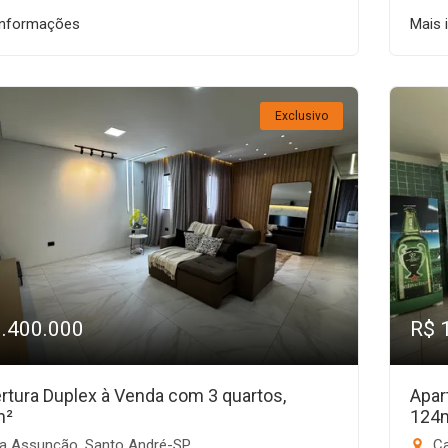
informações
Mais 
Exclusivo
1.400.000
R$ 
rtura Duplex à Venda com 3 quartos,
Apar
m²
124
la Assunção, Santo André-SP
Ca