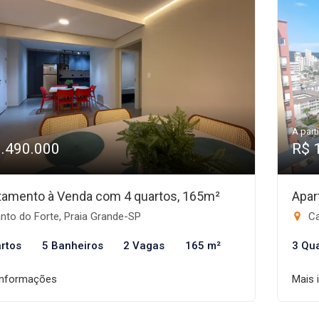
A parti
1.490.000
R$ 
tamento à Venda com 4 quartos, 165m²
Apar
nto do Forte, Praia Grande-SP
Ca
rtos
5 Banheiros
2 Vagas
165 m²
3 Qu
informações
Mais 