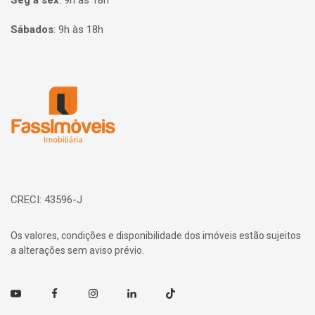
Seg à sex
:
9h às 18h
Sábados
:
9h às 18h
Página inicial
CRECI: 43596-J
Os valores, condições e disponibilidade dos imóveis estão sujeitos
a alterações sem aviso prévio.
Youtube
Facebook
Instagram
Linkedin
TikTok