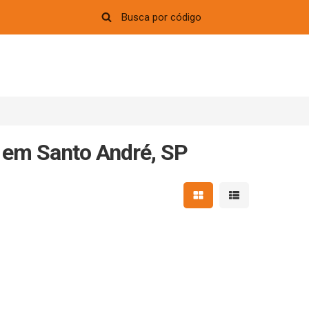
 em Santo André, SP
Mostrar resultados em 
Mostrar resultad