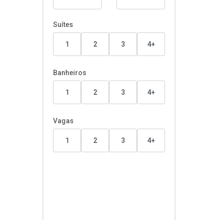
Suítes
1
2
3
4+
Banheiros
1
2
3
4+
Vagas
1
2
3
4+