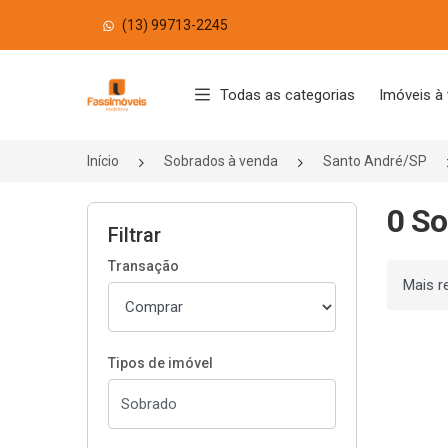
(13) 99713-2245
Página inicial
Todas as categorias
Imóveis à
Início
Sobrados à venda
Santo André/SP
0 So
Filtrar
Transação
Ordenar
Tipos de imóvel