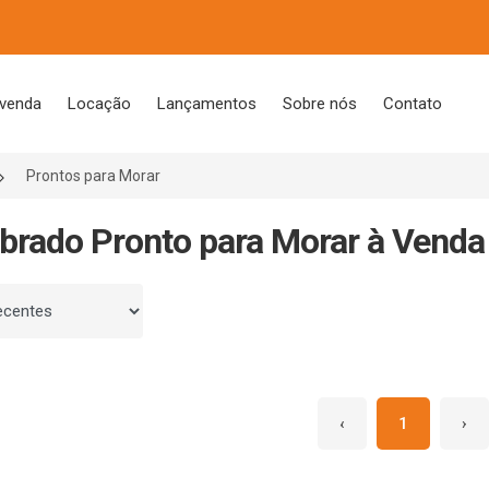
 venda
Locação
Lançamentos
Sobre nós
Contato
Prontos para Morar
brado Pronto para Morar à Venda
 por
‹
1
›