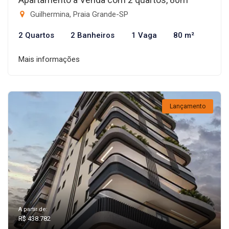
Guilhermina, Praia Grande-SP
2 Quartos
2 Banheiros
1 Vaga
80 m²
Mais informações
Lançamento
A partir de:
R$ 438.782