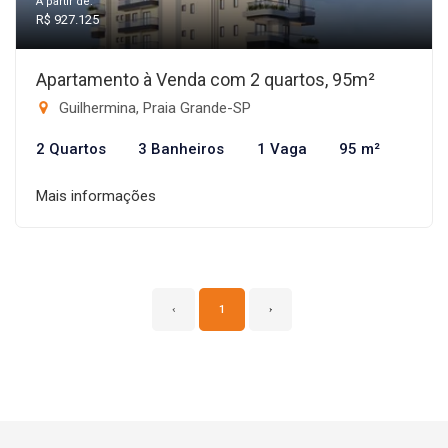
A partir de:
R$ 927.125
Apartamento à Venda com 2 quartos, 95m²
Guilhermina, Praia Grande-SP
2 Quartos
3 Banheiros
1 Vaga
95 m²
Mais informações
‹
1
›