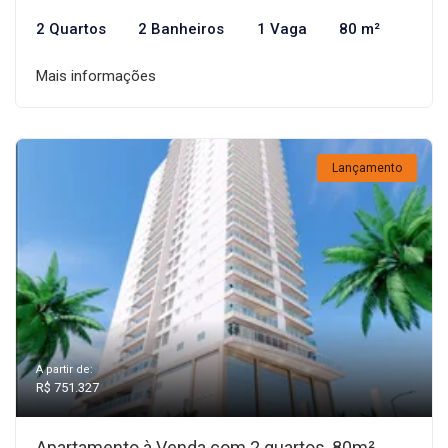
2 Quartos
2 Banheiros
1 Vaga
80 m²
Mais informações
Lançamento
A partir de:
R$ 751.327
Apartamento à Venda com 2 quartos, 80m²