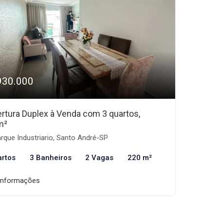
930.000
rtura Duplex à Venda com 3 quartos,
m²
rque Industriario, Santo André-SP
artos
3 Banheiros
2 Vagas
220 m²
informações