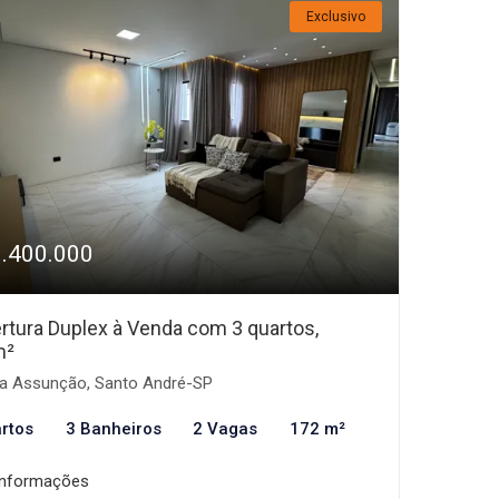
Exclusivo
1.400.000
rtura Duplex à Venda com 3 quartos,
m²
la Assunção, Santo André-SP
rtos
3 Banheiros
2 Vagas
172 m²
informações