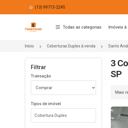
(13) 99713-2245
Página inicial
Todas as categorias
Imóveis à
Início
Coberturas Duplex à venda
Santo And
3 Co
Filtrar
SP
Transação
Ordenar
Tipos de imóvel