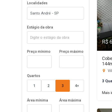
Localidades
Estágio da obra
R$ 
Preço mínimo
Preço máximo
Cobe
144
Vil
Quartos
3 Qua
1
2
3
4+
Mais 
Área mínima
Área máxima