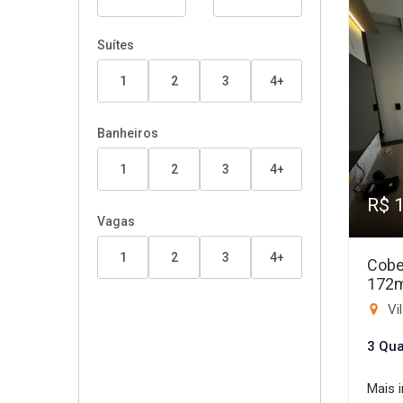
Suítes
1
2
3
4+
Banheiros
1
2
3
4+
R$ 
Vagas
1
2
3
4+
Cobe
172
Vi
3 Qua
Mais 