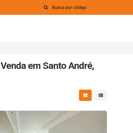
 Venda em Santo André,
Mostrar resultados em 
Mostrar resultad