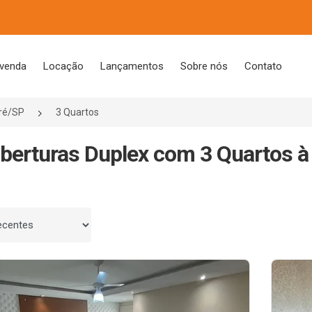
 venda
Locação
Lançamentos
Sobre nós
Contato
ré/SP
3 Quartos
berturas Duplex com 3 Quartos à
 por