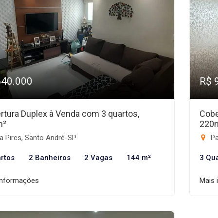
640.000
R$ 
rtura Duplex à Venda com 3 quartos,
Cobe
m²
220
a Pires, Santo André-SP
Pa
rtos
2 Banheiros
2 Vagas
144 m²
3 Qu
informações
Mais 