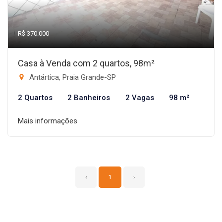
R$ 370.000
Casa à Venda com 2 quartos, 98m²
Antártica, Praia Grande-SP
2 Quartos
2 Banheiros
2 Vagas
98 m²
Mais informações
‹
1
›